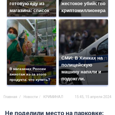
готовую еду из
жестокое убийство
магазина: список
криптомиллионера
СМИ: В Химках на
полицейскую
В магазинах России
машину напали и
ажиотаж из-за этого
подожгли.
продукта: что купить?
Главная
Новости
КРИМИНАЛ
15:45, 15 апреля 2024
Не поделили место на парковке: