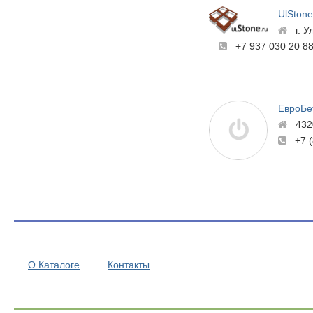
UlStone
г. 
+7 937 030 20 8
ЕвроБе
432
+7 
О Каталоге
Контакты