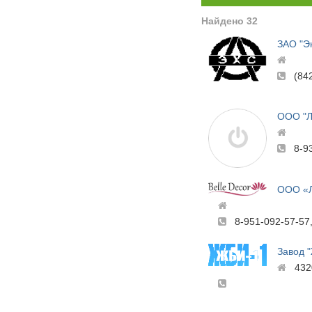
Найдено 32
ЗАО "Э
(84
ООО "
8-9
ООО «
8-951-092-57-57
Завод 
432