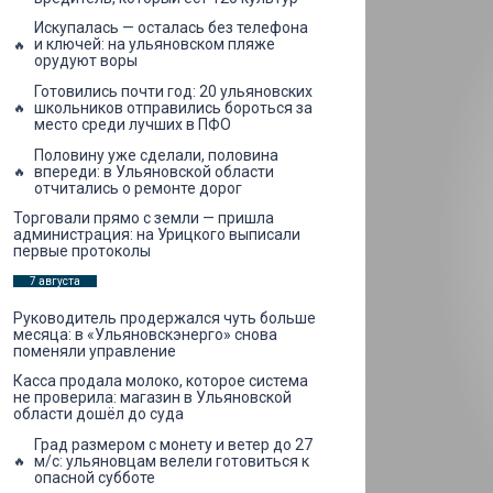
Искупалась — осталась без телефона
и ключей: на ульяновском пляже
орудуют воры
Готовились почти год: 20 ульяновских
школьников отправились бороться за
место среди лучших в ПФО
Половину уже сделали, половина
впереди: в Ульяновской области
отчитались о ремонте дорог
Торговали прямо с земли — пришла
администрация: на Урицкого выписали
первые протоколы
7 августа
Руководитель продержался чуть больше
месяца: в «Ульяновскэнерго» снова
поменяли управление
Касса продала молоко, которое система
не проверила: магазин в Ульяновской
области дошёл до суда
Град размером с монету и ветер до 27
м/с: ульяновцам велели готовиться к
опасной субботе