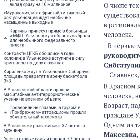
О числе тех
вклад сразу на 10 миллионов
«Мураками», мотофристайл и тяжёлый
существова
рок: ульяновцев ждут необычно
насыщенные выходные
в региональ
Картины принесут прямо в больницы
человека.
и МФЦ: Ульяновскую область выбрали
для необычного федерального
- В первые
пилота
руководит
Контракты ЦГКБ обошлись в годы
колонии: в Ульяновске вступили в силу
приговоры по делу о взятках
Сибгатули
Кириленко ждут в Ульяновске: Соборную
– Славянск,
площадь превратят в арену баскетбола
3×3
В Красном 
В Ульяновской области прошли
человека, н
масштабные антитеррористические
учения на военном объекте
Возраст, на
Проверили не глазами, а грузом: в
«Прибрежном» аттракционы прошли
граждане У
обязательный техосмотр
Одним из т
В Ульяновске разыскивают 37-летнего
мужчину
Макеевка
,
Ушёл в старые сады и пропал: 79-летнего