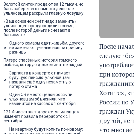
Золотой слиток продают за 12 тысяч, но
банк заберёт его намного дешевле:
ульяновцам раскрыли главную ловушку
«Ваш основной счёт надо заменить»:
ульяновцев предупредили о схеме,
после которой деньги исчезают в
банкомате
Одного комары едят живьём, другого
После нача
не замечают: учёные нашли причину
разницы
следуют бе
Пятеро спасённых: история томского
употребляе
рыбака, которую должен знать каждый
при которо
Зарплата в конверте отнимает
будущую пенсию: ульяновцам
гражданином
назвали ещё одну незаметную
потерю стажа
Хотя тех, к
Один QR вместо целой россыпи:
ульяновцам объяснили, что
России по 
изменится на кассах с 1 сентября
граждан Укр
121-й час станет дороже: ульяновцам
изменят правила переработок с 1
другой, не 
сентября
что многие
На квартиру будут копить по-новому:
ульяновцам застрахуют жилищный