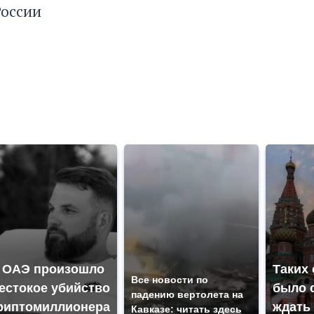
России
 ОАЭ произошло
Таких
Все новости по
естокое убийство
было с
падению вертолета на
риптомиллионера
ждать
Кавказе: читать здесь