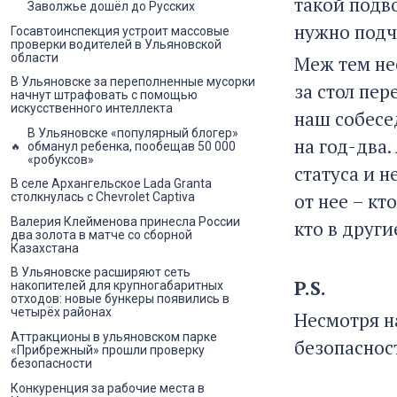
такой подв
Заволжье дошёл до Русских
нужно подче
Госавтоинспекция устроит массовые
проверки водителей в Ульяновской
области
Меж тем не
В Ульяновске за переполненные мусорки
за стол пер
начнут штрафовать с помощью
искусственного интеллекта
наш собесе
В Ульяновске «популярный блогер»
на год-два.
обманул ребенка, пообещав 50 000
«робуксов»
статуса и н
В селе Архангельское Lada Granta
от нее – кт
столкнулась с Chevrolet Captiva
Валерия Клейменова принесла России
кто в други
два золота в матче со сборной
Казахстана
В Ульяновске расширяют сеть
P.S.
накопителей для крупногабаритных
отходов: новые бункеры появились в
четырёх районах
Несмотря на
Аттракционы в ульяновском парке
безопаснос
«Прибрежный» прошли проверку
безопасности
Конкуренция за рабочие места в