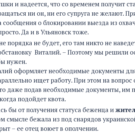
ушки и надеется, что со временем получит ст
ащаться ни он, ни его супруга не желают. Пр
а сообщения о блокировании выезда из охвач
росто. Да и в Ульяновск тоже.
ане порядка не будет, его там никто не навед
обстановку Виталий. – Поэтому мы решили ос
бы нужен.
алий оформляет необходимые документы для 
параллельно ищет работу. При этом на вопрос
что даже подав необходимые документы, им 
 когда подойдет квота.
ась бы от получения статуса беженца и
жител
м смысле бежала из под снарядов украинской
рыт – ее отец воюет в ополчении.