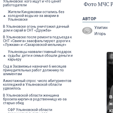
Ульяновске: кого ищут и что ценят
Фото МЧС 
работодатели
Жители Киндяковки остались без
холодной воды из-за аварии в
АВТОР
Ульяновске
В Ульяновске огонь уничтожил дачный
Улитин
дом и сарай в СНТ «Дружба»
Игорь
В Ульяновске после ремонта подъезда к
СНТ «Свияга» заасфальтируют дороги к
«Лужкам» и «Сахаровской мельнице»
Ульяновцы назвали главный подарок
судьбы: дети и семья обошли деньги и
карьеру
Суд в Засвияжье назначил 6 месяцев
принудительных работ должнику по
алиментам
Ажиотажный спрос: число абитуриентов
колледжей в Ульяновской области
удвоилось
В Ульяновской области женщина
В
бросила кирпич в родственницу из-за
старых обид
ж
СФР Ульяновской области
к