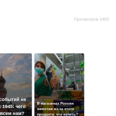
Просмотров: 6403
 событий не
В магазинах России
 1945: чего
ажиотаж из-за этого
 всем нам?
продукта: что купить?