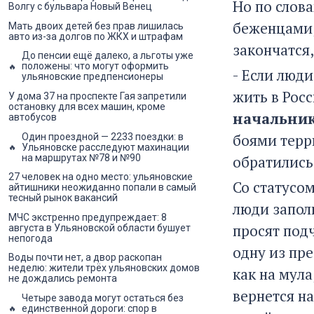
Но по слов
Волгу с бульвара Новый Венец
беженцами, 
Мать двоих детей без прав лишилась
авто из-за долгов по ЖКХ и штрафам
закончатся
До пенсии ещё далеко, а льготы уже
положены: что могут оформить
- Если люд
ульяновские предпенсионеры
жить в Росс
У дома 37 на проспекте Гая запретили
остановку для всех машин, кроме
начальник
автобусов
боями терр
Один проездной — 2233 поездки: в
Ульяновске расследуют махинации
на маршрутах №78 и №90
обратились
27 человек на одно место: ульяновские
Со статусо
айтишники неожиданно попали в самый
тесный рынок вакансий
люди заполн
МЧС экстренно предупреждает: 8
просят подч
августа в Ульяновской области бушует
непогода
одну из пре
Воды почти нет, а двор раскопан
неделю: жители трёх ульяновских домов
как на мула
не дождались ремонта
вернется н
Четыре завода могут остаться без
единственной дороги: спор в