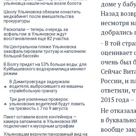
доме у баб
ульяновца нашли ночью возле болота
Назад возвр
Школу Ульяновска обязали оснастить
медкабинет после вмешательства
несмотря н
прокуратуры
Раскопали — теперь очередь за
добрались п
асфальтом: в Ульяновске ждут
восстановления ещё 82 участка
- В той стр
На Центральном пляже Ульяновска
оценивает 
заасфальтировали тротуар и наполнили
большой бассейн
очень был 
В Волгу придёт на 53% больше воды: для
Куйбышевского водохранилища меняют
Сейчас Вит
режим
России, и 
В Димитровграде задержали
водителя, выбросившего из машины
ответили, 
страйкбольную гранату
2015 года –
Три дня усиленных проверок:
ульяновских водителей будут ловить
на трезвость с 7 по 9 августа
Не отказал
Пакет оставили возле контейнера —
в буквально
камера запомнила: в Ульяновске ИИ
подключают к мусорным штрафам
вообще зак
Ульяновцам вернули панорамный вид на