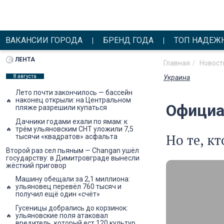
ВАКАНСИИ ГОРОДА
БРЕНД ГОДА
ТОП НАДЕЖ
ЛЕНТА
Главная
Новост
8 августа
Украина
Лето почти закончилось — бассейн
наконец открыли: на Центральном
Официа
пляже разрешили купаться
Дачники годами ехали по ямам: к
трём ульяновским СНТ уложили 7,5
Но те, к
тысячи «квадратов» асфальта
Второй раз сел пьяным — Changan ушёл
государству: в Димитровграде вынесли
жёсткий приговор
Машину обещали за 2,1 миллиона:
ульяновец перевёл 760 тысяч и
получил ещё один «счёт»
Гусеницы добрались до корзинок:
ульяновские поля атаковал
вредитель, который ест 120 культур