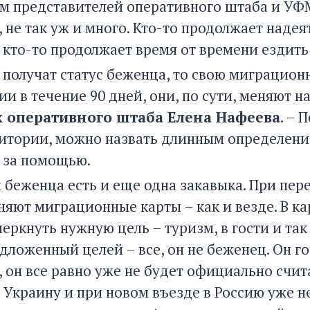
ам представителей оперативного штаба и УФМ
не так уж и много. Кто-то продолжает надеят
, кто-то продолжает время от времени ездить
и получат статус беженца, то свою миграцион
ии в течение 90 дней, они, по сути, меняют н
 оперативного штаба Елена Нафеева
. – 
итории, можно назвать длинным определени
 за помощью.
м беженца есть и еще одна закавыка. При пе
яют миграционные карты – как и везде. В кар
еркнуть нужную цель – туризм, в гости и так
дложенный целей – все, он не беженец. Он го
, он все равно уже не будет официально счит
а Украину и при новом въезде в Россию уже н