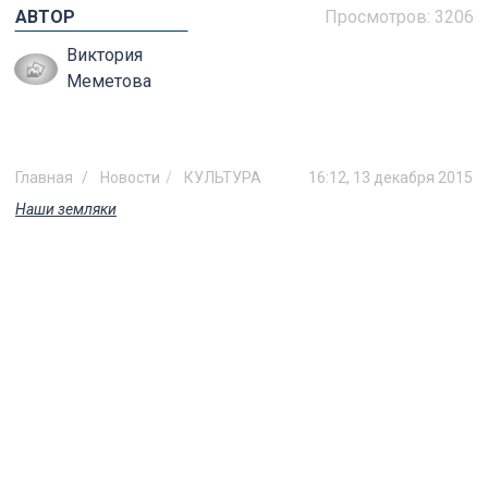
АВТОР
Просмотров:
3206
Виктория
Меметова
Главная
Новости
КУЛЬТУРА
16:12, 13 декабря 2015
Наши земляки
Карина Дрыганова: «Мне важны
не звездные тусовки, а успевать
создавать»
Известная нынче столичная модель,
дизайнер, телеведущая, фотограф
раскрыла «Главным новостям
Ульяновска» секреты своего карьерного
успеха.