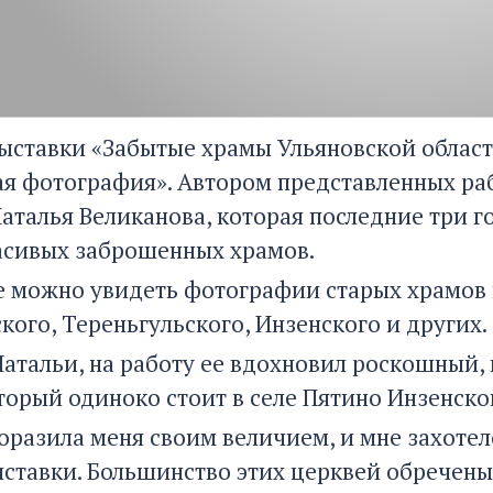
ыставки «Забытые храмы Ульяновской области»
я фотография». Автором представленных раб
аталья Великанова, которая последние три го
асивых заброшенных храмов.
е можно увидеть фотографии старых храмов 
кого, Тереньгульского, Инзенского и других.
Натальи, на работу ее вдохновил роскошный
торый одиноко стоит в селе Пятино Инзенско
оразила меня своим величием, и мне захотело
ставки. Большинство этих церквей обречены 