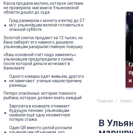
Касса продала молоко, которое система
не проверила: магазин в Ульяновской
области дошёл до суда
Град размером с монету и ветер до 27
м/с: ульяновцам велели готовиться к
опасной субботе
Золотой слиток продают за 12 тысяч, но
банк заберёт его намного дешевле:
ульяновцам раскрыли главную ловушку
«Ваш основной счёт надо заменить»:
ульяновцев предупредили о схеме,
после которой деньги исчезают в
Г
банкомате
п
Одного комары едят живьём, другого
и
не замечают: учёные нашли причину
разницы
Пятеро спасённых: история томского
рыбака, которую должен знать каждый
Главная
Новос
Зарплата в конверте отнимает
будущую пенсию: ульяновцам
назвали ещё одну незаметную
потерю стажа
В Улья
Один QR вместо целой россыпи:
маршру
ульяновцам объяснили, что