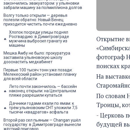
закончились эвакуатором: у ульяновки
забрали машину за полмиллиона долгов
Волгу только открыли — деревья
полезли обратно: Новый Венец
приходится чистить почти ежедневно
Хлопок посреди улицы поднял
Росгвардию: в Димитровграде
Открытие в
мужчина выбросил гранату из
машины
«Симбирска
Мешка Амбу не было: прокуратура
фотограф Н
заставила ульяновскую школу
дооснастить медкабинет
поисках кр
Первые 100 тысяч тонн уже позади:
Мелекесский район установил планку
На выставк
для всей области
Старомайнс
Лето почти закончилось — бассейн
наконец открыли: на Центральном
По словам 
пляже разрешили купаться
Троицы, ко
Дачники годами ехали по ямам: к
трём ульяновским СНТ уложили 7,5
тысячи «квадратов» асфальта
- Церковь п
Второй раз сел пьяным — Changan ушёл
будущей вы
государству: в Димитровграде вынесли
жёсткий приговор