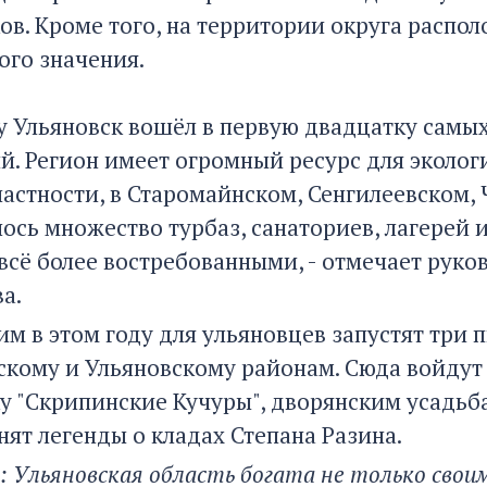
ов. Кроме того, на территории округа распо
ого значения.
оду Ульяновск вошёл в первую двадцатку самы
й. Регион имеет огромный ресурс для эколог
 частности, в Старомайнском, Сенгилеевском
ось множество турбаз, санаториев, лагерей и
 всё более востребованными, - отмечает руко
а.
тим в этом году для ульяновцев запустят тр
скому и Ульяновскому районам. Сюда войдут
у "Скрипинские Кучуры", дворянским усадьба
нят легенды о кладах Степана Разина.
: Ульяновская область богата не только сво