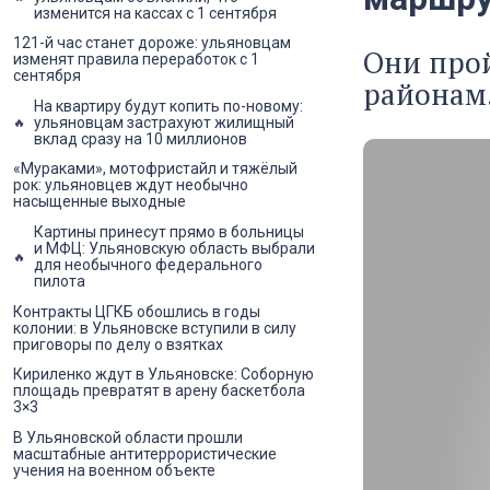
изменится на кассах с 1 сентября
121-й час станет дороже: ульяновцам
Они прой
изменят правила переработок с 1
сентября
районам
На квартиру будут копить по-новому:
ульяновцам застрахуют жилищный
вклад сразу на 10 миллионов
«Мураками», мотофристайл и тяжёлый
рок: ульяновцев ждут необычно
насыщенные выходные
Картины принесут прямо в больницы
и МФЦ: Ульяновскую область выбрали
для необычного федерального
пилота
Контракты ЦГКБ обошлись в годы
колонии: в Ульяновске вступили в силу
приговоры по делу о взятках
Кириленко ждут в Ульяновске: Соборную
площадь превратят в арену баскетбола
3×3
В Ульяновской области прошли
масштабные антитеррористические
учения на военном объекте