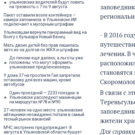
ульяновских водителей будут ловить
заповедник
на трезвость с 7 по 9 августа
региональн
Пакет оставили возле контейнера —
камера запомнила: в Ульяновске ИИ
подключают к мусорным штрафам
Ульяновцам вернули панорамный вид на
- В 2016 г
Волгу с бульвара Новый Венец
путешестви
Мать двоих детей без прав лишилась
авто из-за долгов по ЖКХ и штрафам
лечения. В
До пенсии ещё далеко, а льготы уже
расположил
положены: что могут оформить
ульяновские предпенсионеры
становятся
У дома 37 на проспекте Гая запретили
остановку для всех машин, кроме
Скоромолов
автобусов
В связи с э
Один проездной — 2233 поездки: в
Ульяновске расследуют махинации
Тереньгуль
на маршрутах №78 и №90
заповедник
27 человек на одно место: ульяновские
айтишники неожиданно попали в самый
жители хра
тесный рынок вакансий
МЧС экстренно предупреждает: 8
Для справки
августа в Ульяновской области бушует