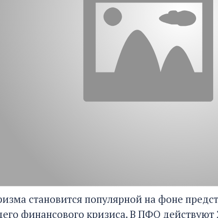
ризма становится популярной на фоне предст
его финансового кризиса. В ПФО действуют 