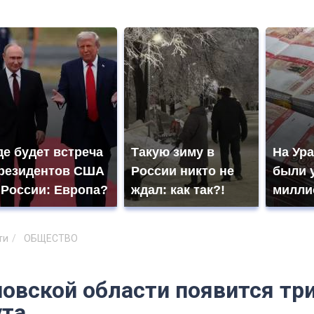
де будет встреча
Такую зиму в
На Ура
резидентов США
России никто не
были 
 России: Европа?
ждал: как так?!
милли
ти
ОБЩЕСТВО
новской области появится тр
та