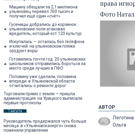
права игнор
Машину обещали за 2,1 миллиона:
ульяновец перевёл 760 тысяч и
Фото Натал
получил ещё один «счёт»
Гусеницы добрались до корзинок:
ульяновские поля атаковал
вредитель, который ест 120 культур
Искупалась — осталась без телефона
и ключей: на ульяновском пляже
орудуют воры
Готовились почти год: 20 ульяновских
школьников отправились бороться за
место среди лучших в ПФО
Половину уже сделали, половина
впереди: в Ульяновской области
отчитались о ремонте дорог
Торговали прямо с земли — пришла
администрация: на Урицкого выписали
первые протоколы
АВТОР
7 августа
Леготина
Руководитель продержался чуть больше
Ольга
месяца: в «Ульяновскэнерго» снова
поменяли управление