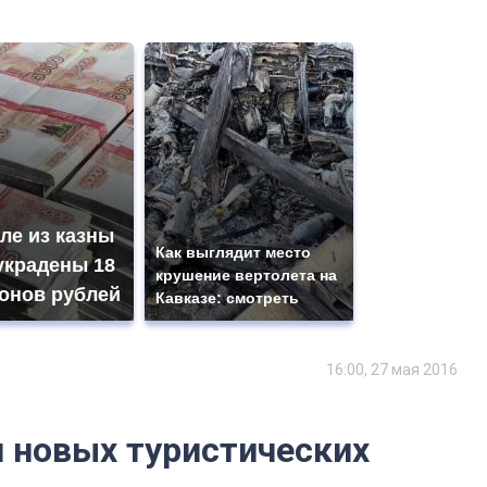
ле из казны
Как выглядит место
украдены 18
крушение вертолета на
онов рублей
Кавказе: смотреть
16:00, 27 мая 2016
и новых туристических