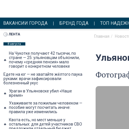
ВАКАНСИИ ГОРОДА
БРЕНД ГОДА
ТОП НАДЕЖ
ЛЕНТА
Главная
Новост
8 августа
На Чукотке получают 42 тысячи, по
Ульяно
стране — 25: ульяновцам объяснили,
почему «средняя пенсия» мало
говорит о конкретном человеке
Фотограф
Едете на юг — не хватайте жёлтого паука
руками: врачи зафиксировали
болезненный укус
Ураган в Ульяновске убил «Наше
время»
Ухаживаете за пожилым человеком —
пособие могут посчитать иначе:
правила уже изменились
Квота есть, но мест меньше у
остальных: для детей участников СВО
предложили отдельный бюджет