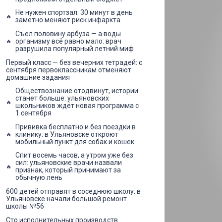
Не нужен спортзал: 30 минут в день
заметно меняют риск инфаркта
Съел половину арбуза — а воды
организму всё равно мало: врач
разрушила популярный летний миф
Первый класс — без вечерних тетрадей: с
сентября первоклассникам отменяют
домашние задания
Обществознание отодвинут, истории
станет больше: ульяновских
школьников ждёт новая программа с
1 сентября
Прививка бесплатно и без поездки в
клинику: в Ульяновске откроют
мобильный пункт для собак и кошек
Спит восемь часов, а утром уже без
сил: ульяновские врачи назвали
признак, который принимают за
обычную лень
600 детей отправят в соседнюю школу: в
Ульяновске начали большой ремонт
школы №56
Сто исполнительных производств