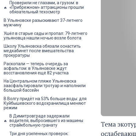
Проверили не глазами, а грузом: в
«Прибрежном» аттракционы прошли
обязательный техосмотр
В Ульяновске разыскивают 37-летнего
мужчину
Ушёл в старые сады и пропал: 79-летнего
ульяновца нашли ночью возле болота
Школу Ульяновска обязали оснастить
медкабинет после вмешательства
прокуратуры
Раскопали — теперь очередь за
асфальтом: в Ульяновске ждут
восстановления ещё 82 участка
На Центральном пляже Ульяновска
заасфальтировали тротуар и наполнили
большой бассейн
В Волгу придёт на 53% больше воды: для
Куйбышевского водохранилища меняют
режим
В Димитровграде задержали
водителя, выбросившего из машины
Тема экоту
страйкбольную гранату
ослабевающ
Три дня усиленных проверок: