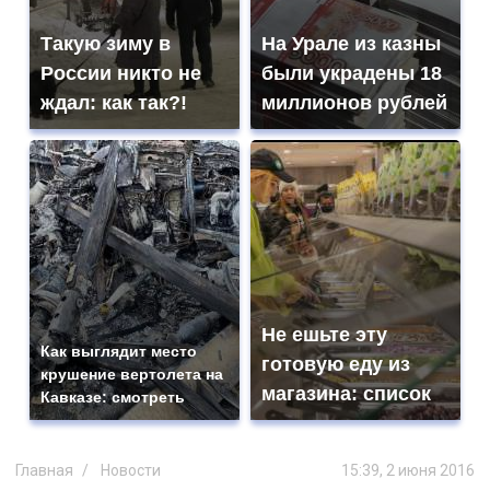
Такую зиму в
На Урале из казны
России никто не
были украдены 18
ждал: как так?!
миллионов рублей
Не ешьте эту
Как выглядит место
готовую еду из
крушение вертолета на
магазина: список
Кавказе: смотреть
Главная
Новости
15:39, 2 июня 2016