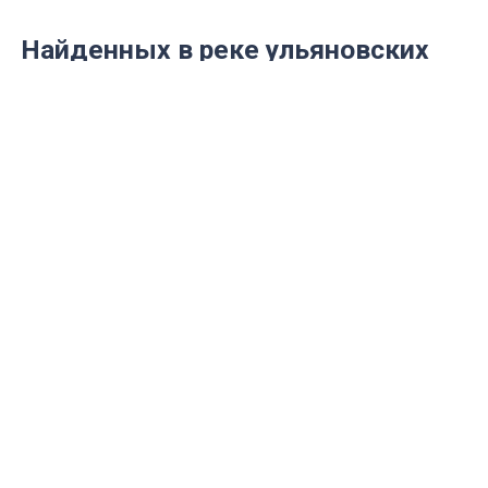
Найденных в реке ульяновских
братьев Петровых похоронят
завтра
Родственники опознали молодых людей.