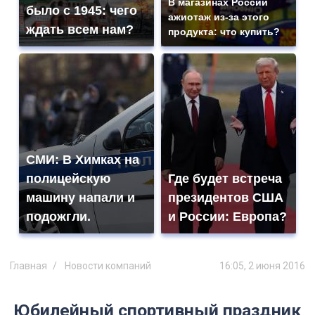
В магазинах России
было с 1945: чего
ажиотаж из-за этого
ждать всем нам?
продукта: что купить?
СМИ: В Химках на
полицейскую
Где будет встреча
машину напали и
президентов США
подожгли.
и России: Европа?
Главная
Новости компаний
16:05, 2 июня 2016
Юбилейный спортивный праздник