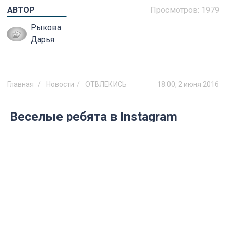
АВТОР
Просмотров:
1979
Рыкова
Дарья
Главная
Новости
ОТВЛЕКИСЬ
18:00, 2 июня 2016
Веселые ребята в Instagram
Ульяновска
Необязательно быть кавээнщиком, чтобы
рассмешить друзей в соцсетях.