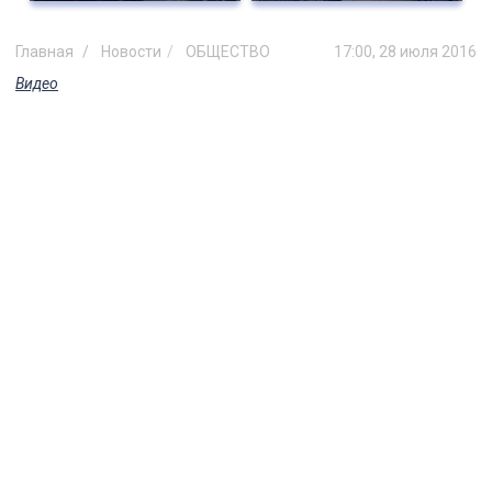
Главная
Новости
ОБЩЕСТВО
17:00, 28 июля 2016
Видео
Ульяновцы могут поучаствовать
в съемках кино. Видео
Ульяновский режиссер Юрий Химин снял
в Санкт-Петербурге амбициозный
боевик, но, увлекшись съемочным
процессом, не уложился в бюджет.