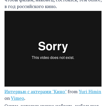
в год российского кино.
Интервью с актерами "Кино"
from
Yuri Himin
on
Vimeo
.
Сумма, которую нужно набрать, небольшая