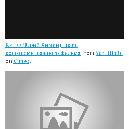
КИНО (Юрий Химин) тизер
короткометражного фильма
from
Yuri Himin
on
Vimeo
.