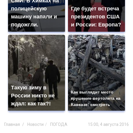
СМИ: В Химках на
полицейскую
Где будет встреча
машину напали и
президентов США
подожгли.
и России: Европа?
Такую зиму в
Как выглядит место
России никто не
крушение вертолета на
ждал: как так?!
Кавказе: смотреть
Главная
Новости
ПОГОДА
15:00, 4 августа 2016