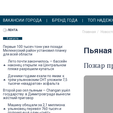
ВАКАНСИИ ГОРОДА
БРЕНД ГОДА
ТОП НАДЕЖ
ЛЕНТА
Главная
Новост
8 августа
Первые 100 тысяч тонн уже позади:
Пьяная
Мелекесский район установил планку
для всей области
Лето почти закончилось — бассейн
Пожар пр
наконец открыли: на Центральном
пляже разрешили купаться
Дачники годами ехали по ямам: к
трём ульяновским СНТ уложили 7,5
тысячи «квадратов» асфальта
Второй раз сел пьяным — Changan ушёл
государству: в Димитровграде вынесли
жёсткий приговор
Машину обещали за 2,1 миллиона:
ульяновец перевёл 760 тысяч и
получил ещё один «счёт»