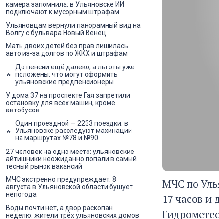
камера запомнила: в Ульяновске ИИ
подключают к мусорным штрафам
Ульяновцам вернули панорамный вид на
Волгу с бульвара Новый Венец
Мать двоих детей без прав лишилась
авто из-за долгов по ЖКХ и штрафам
До пенсии ещё далеко, а льготы уже
положены: что могут оформить
ульяновские предпенсионеры
У дома 37 на проспекте Гая запретили
остановку для всех машин, кроме
автобусов
Один проездной — 2233 поездки: в
Ульяновске расследуют махинации
на маршрутах №78 и №90
27 человек на одно место: ульяновские
айтишники неожиданно попали в самый
тесный рынок вакансий
МЧС экстренно предупреждает: 8
МЧС по Улья
августа в Ульяновской области бушует
непогода
17 часов и 
Воды почти нет, а двор раскопан
Гидрометео
неделю: жители трёх ульяновских домов