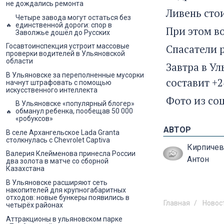
не дождались ремонта
Ливень стои
Четыре завода могут остаться без
единственной дороги: спор в
При этом во
Заволжье дошёл до Русских
Спасатели 
Госавтоинспекция устроит массовые
проверки водителей в Ульяновской
области
Завтра в У
В Ульяновске за переполненные мусорки
составит +2
начнут штрафовать с помощью
искусственного интеллекта
Фото из со
В Ульяновске «популярный блогер»
обманул ребенка, пообещав 50 000
«робуксов»
АВТОР
В селе Архангельское Lada Granta
столкнулась с Chevrolet Captiva
Кирпичев
Валерия Клейменова принесла России
Антон
два золота в матче со сборной
Казахстана
В Ульяновске расширяют сеть
накопителей для крупногабаритных
отходов: новые бункеры появились в
Главная
Новос
четырёх районах
Аттракционы в ульяновском парке