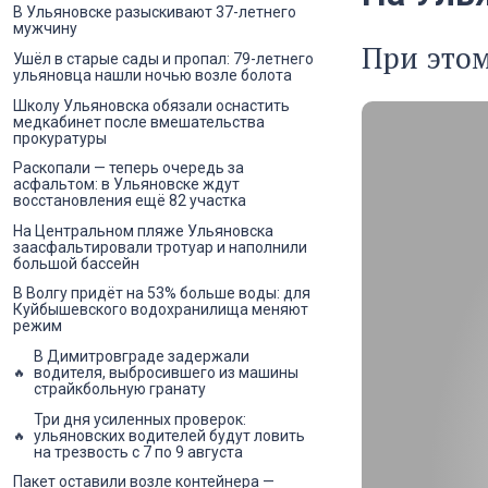
В Ульяновске разыскивают 37-летнего
мужчину
При этом
Ушёл в старые сады и пропал: 79-летнего
ульяновца нашли ночью возле болота
Школу Ульяновска обязали оснастить
медкабинет после вмешательства
прокуратуры
Раскопали — теперь очередь за
асфальтом: в Ульяновске ждут
восстановления ещё 82 участка
На Центральном пляже Ульяновска
заасфальтировали тротуар и наполнили
большой бассейн
В Волгу придёт на 53% больше воды: для
Куйбышевского водохранилища меняют
режим
В Димитровграде задержали
водителя, выбросившего из машины
страйкбольную гранату
Три дня усиленных проверок:
ульяновских водителей будут ловить
на трезвость с 7 по 9 августа
Пакет оставили возле контейнера —