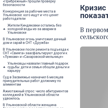
«Прибрежный» прошли проверку
безопасности
Кризис
Конкуренция за рабочие места в
показа
Ульяновске: кого ищут и что ценят
работодатели
Жители Киндяковки остались без
В перво
холодной воды из-за аварии в
Ульяновске
сельског
В Ульяновске огонь уничтожил дачный
дом и сарай в СНТ «Дружба»
В Ульяновске после ремонта подъезда к
СНТ «Свияга» заасфальтируют дороги к
«Лужкам» и «Сахаровской мельнице»
Ульяновцы назвали главный подарок
судьбы: дети и семья обошли деньги и
карьеру
Суд в Засвияжье назначил 6 месяцев
принудительных работ должнику по
алиментам
Ажиотажный спрос: число абитуриентов
колледжей в Ульяновской области
удвоилось
В Ульяновской области женщина