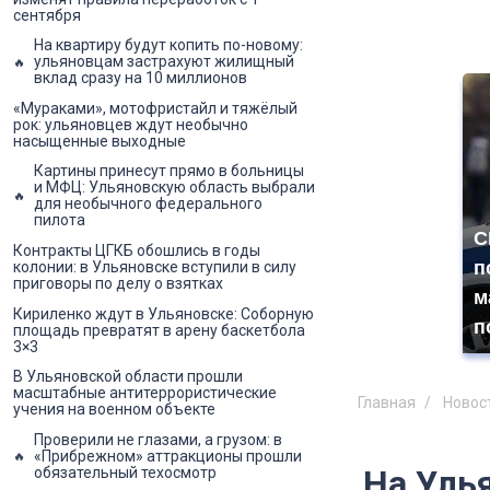
сентября
На квартиру будут копить по-новому:
ульяновцам застрахуют жилищный
вклад сразу на 10 миллионов
«Мураками», мотофристайл и тяжёлый
рок: ульяновцев ждут необычно
насыщенные выходные
Картины принесут прямо в больницы
и МФЦ: Ульяновскую область выбрали
для необычного федерального
пилота
С
Контракты ЦГКБ обошлись в годы
п
колонии: в Ульяновске вступили в силу
приговоры по делу о взятках
м
Кириленко ждут в Ульяновске: Соборную
п
площадь превратят в арену баскетбола
3×3
В Ульяновской области прошли
масштабные антитеррористические
Главная
Новос
учения на военном объекте
Проверили не глазами, а грузом: в
«Прибрежном» аттракционы прошли
На Уль
обязательный техосмотр