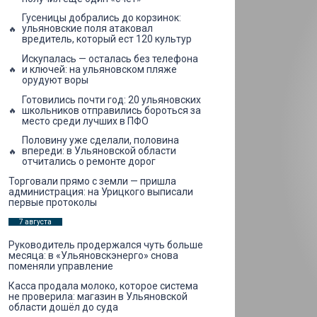
Гусеницы добрались до корзинок:
ульяновские поля атаковал
вредитель, который ест 120 культур
Искупалась — осталась без телефона
и ключей: на ульяновском пляже
орудуют воры
Готовились почти год: 20 ульяновских
школьников отправились бороться за
место среди лучших в ПФО
Половину уже сделали, половина
впереди: в Ульяновской области
отчитались о ремонте дорог
Торговали прямо с земли — пришла
администрация: на Урицкого выписали
первые протоколы
7 августа
Руководитель продержался чуть больше
месяца: в «Ульяновскэнерго» снова
поменяли управление
Касса продала молоко, которое система
не проверила: магазин в Ульяновской
области дошёл до суда