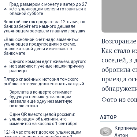
Град размером с монету и ветер до 27
м/с: ульяновцам велели готовиться к
опасной субботе
Золотой слиток продают за 12 тысяч, но
банк заберёт его намного дешевле:
ульяновцам раскрыли главную ловушку
Возгорание
«Ваш основной счёт надо заменить»:
ульяновцев предупредили о схеме,
Как стало 
после которой деньги исчезают в
банкомате
соседей, в
Одного комары едят живьём, другого
не замечают: учёные нашли причину
обронила с
разницы
приезда ог
Пятеро спасённых: история томского
рыбака, которую должен знать каждый
обнаружени
Зарплата в конверте отнимает
будущую пенсию: ульяновцам
Фото из со
назвали ещё одну незаметную
потерю стажа
Один QR вместо целой россыпи:
АВТОР
ульяновцам объяснили, что
изменится на кассах с 1 сентября
Кирпичев
121-й час станет дороже: ульяновцам
Антон
изменят правила переработок с 1