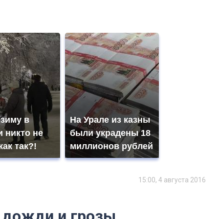
 зиму в
На Урале из казны
 никто не
были украдены 18
как так?!
миллионов рублей
15:00, 4 августа 2016
 дожди и грозы