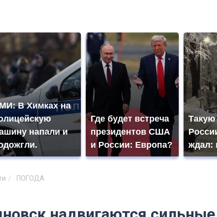
МИ: В Химках на
олицейскую
Где будет встреча
Такую
ашину напали и
президентов США
России
одожгли.
и России: Европа?
ждал: 
ти
ПОГОДА
яновск надвигаются сильные