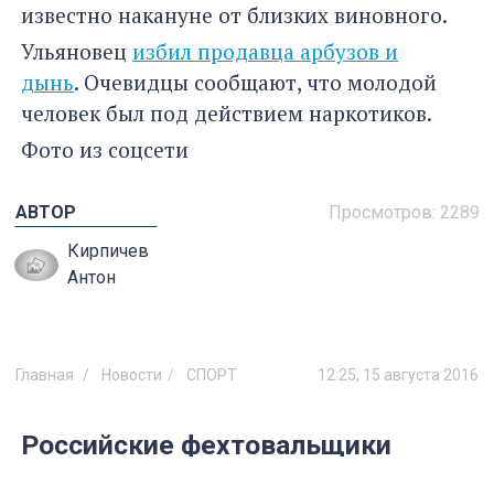
известно накануне от близких виновного.
Ульяновец
избил продавца арбузов и
дынь
. Очевидцы сообщают, что молодой
человек был под действием наркотиков.
Фото из соцсети
АВТОР
Просмотров:
2289
Кирпичев
Антон
Главная
Новости
СПОРТ
12:25, 15 августа 2016
Российские фехтовальщики
побрили своего главного тренера