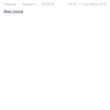
Главная
Новости
РЕГИОН
16:00, 11 сентября 2016
День города
В Ульяновске во время
празднования Дня города
женщине стало плохо
Происшествие случилось около сквера
Карамзина, женщину госпитализировали.