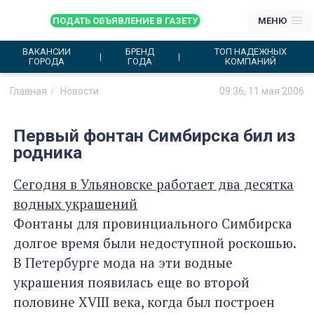
ПОДАТЬ ОБЪЯВЛЕНИЕ В ГАЗЕТУ
МЕНЮ
ВАКАНСИИ
БРЕНД
ТОП НАДЕЖНЫХ
ГОРОДА
ГОДА
КОМПАНИЙ
Главная
Новости
09:36, 11 мая 2006
Первый фонтан Симбирска бил из
родника
Сегодня в Ульяновске работает два десятка
водных украшений
Фонтаны для провинциального Симбирска
долгое время были недоступной роскошью.
В Петербурге мода на эти водные
украшения появилась еще во второй
половине XVIII века, когда был построен