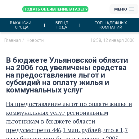
ПОДАТЬ ОБЪЯВЛЕНИЕ В ГАЗЕТУ
МЕНЮ
ВАКАНСИИ
БРЕНД
ТОП НАДЕЖНЫХ
ГОРОДА
ГОДА
КОМПАНИЙ
Главная
Новости
16:58, 12 января 2006
В бюджете Ульяновской области
на 2006 год увеличены средства
на предоставление льгот и
субсидий на оплату жилья и
коммунальных услуг
На предоставление льгот по оплате жилья и
коммунальных услуг региональным
льготникам в бюджете области
предусмотрено 446,1 млн. рублей, что в 1,7
раза больше, чем было выделено в 2005