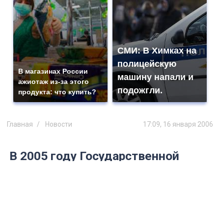
СМИ: В Химках на
полицейскую
В магазинах России
машину напали и
ажиотаж из-за этого
подожгли.
продукта: что купить?
Главная
Новости
17:09, 16 января 2006
В 2005 году Государственной
жилищной инспекцией выявлено
и устранено более 5000
нарушений