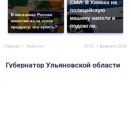
СМИ: В Химках на
полицейскую
В магазинах России
машину напали и
ажиотаж из-за этого
подожгли.
продукта: что купить?
Главная
Новости
09:01, 1 февраля 2006
Губернатор Ульяновской области
подверг критике ситуацию с
теплоснабжением жилых домов
и объектов социальной сферы
Губернатор Сергей Морозов распорядился
довести температурный режим в жилых
домах и объектах социальной сферы