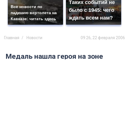
Таких событий не
Все новости по
было с 1945: чего
падению вертолета на
ждать всем нам?
Кавказе: читать здесь
Главная
Новости
09:26, 22 февраля 2006
Медаль нашла героя на зоне
В колонии Анатолий Малов женился, завел
ребенка и получил государственную
награду
В среду ульяновскую колонию № 8 покинул
необычный осужденный. У 23-летнего
Анатолия Малова полноценная семья. Жена
и родители обожают его. Из Москвы звонят