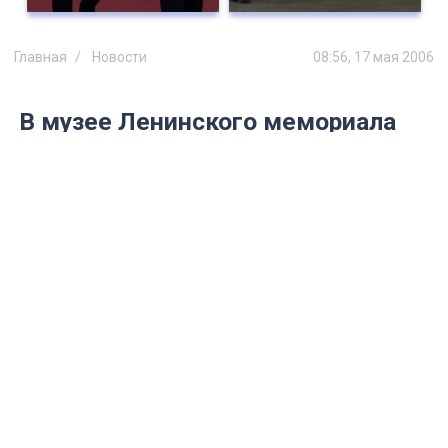
Главная
Новости
08:56, 17 мая 2006
В музее Ленинского мемориала
открывается выставка
произведений искусства
Исламской Республики Иран
Выставка «6000 лет Искусству и Культуре
Ирана» организована в рамках
сотрудничества Ульяновской области с
Ираном.
О перспективах такого сотрудничества
Губернатор Сергей Морозов провел
переговоры с Чрезвычайным и