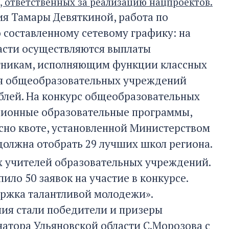
, ответственных за реализацию нацпроектов.
ия Тамары Девяткиной, работа по
 составленному сетевому графику: на
ласти осуществляются выплаты
тникам, исполняющим функции классных
еля общеобразовательных учреждений
ублей. На конкурс общеобразовательных
ционные образовательные программы,
асно квоте, установленной Министерством
должна отобрать 29 лучших школ региона.
их учителей образовательных учреждений.
ло 50 заявок на участие в конкурсе.
ержка талантливой молодежи».
ия стали победители и призеры
атора Ульяновской области С.Морозова с