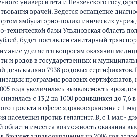
енного университета и Пензенского государс
твования врачей. Ведется оснащение диагн
ортом амбулаторно-поликлинических учрежд
о-технической базы Ульяновская область по
рублей, будет поставлен санитарный транспорт
имание уделяется вопросам оказания меди
ти и родов в государственных и муниципаль
й день выдано 7938 родовых сертификатов. 
лизации программы родовых сертификатов, 
005 года увеличилась выявляемость врожден
снизилась с 13,2 на 1000 родившихся до 7,6 в 
ого проекта в сфере здравоохранения с 1 ма
я населения против гепаптита В, с 1 мая - 
й области имеется возможность оказания в
 в бюджет здравоохранения на 2006 год зало