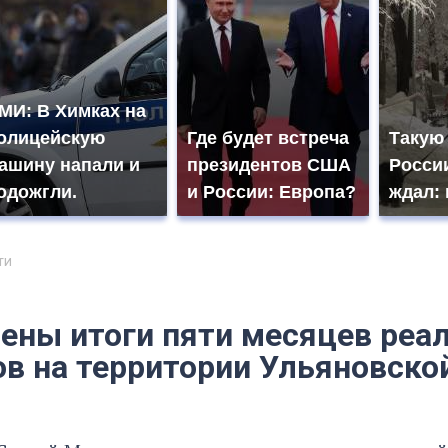
МИ: В Химках на
олицейскую
Где будет встреча
Такую
ашину напали и
президентов США
России
одожгли.
и России: Европа?
ждал: 
ти
ены итоги пяти месяцев реа
ов на территории Ульяновско