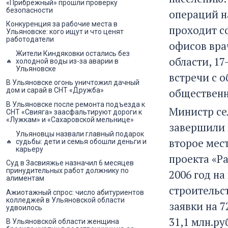
«Прибрежный» прошли проверку
безопасности
операций н
Конкуренция за рабочие места в
проходит с
Ульяновске: кого ищут и что ценят
работодатели
офисов вра
Жители Киндяковки остались без
области, 1
холодной воды из-за аварии в
Ульяновске
встречи с 
В Ульяновске огонь уничтожил дачный
общественн
дом и сарай в СНТ «Дружба»
В Ульяновске после ремонта подъезда к
Министр се
СНТ «Свияга» заасфальтируют дороги к
«Лужкам» и «Сахаровской мельнице»
завершили 
Ульяновцы назвали главный подарок
второе мес
судьбы: дети и семья обошли деньги и
карьеру
проекта «Р
Суд в Засвияжье назначил 6 месяцев
принудительных работ должнику по
2006 год н
алиментам
строительс
Ажиотажный спрос: число абитуриентов
колледжей в Ульяновской области
заявки на 7
удвоилось
31,1 млн.ру
В Ульяновской области женщина