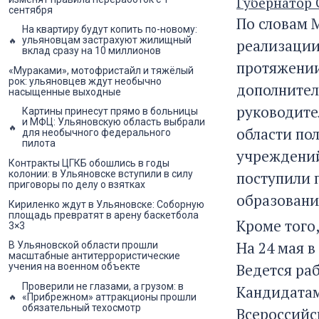
Губернатор 
сентября
По словам 
На квартиру будут копить по-новому:
ульяновцам застрахуют жилищный
реализации
вклад сразу на 10 миллионов
протяжении
«Мураками», мотофристайл и тяжёлый
рок: ульяновцев ждут необычно
дополнител
насыщенные выходные
руководите
Картины принесут прямо в больницы
и МФЦ: Ульяновскую область выбрали
области по
для необычного федерального
пилота
учреждений
Контракты ЦГКБ обошлись в годы
поступили 
колонии: в Ульяновске вступили в силу
приговоры по делу о взятках
образовани
Кириленко ждут в Ульяновске: Соборную
площадь превратят в арену баскетбола
Кроме того
3×3
На 24 мая 
В Ульяновской области прошли
масштабные антитеррористические
Ведется ра
учения на военном объекте
Проверили не глазами, а грузом: в
Кандидатам
«Прибрежном» аттракционы прошли
обязательный техосмотр
Всероссийс