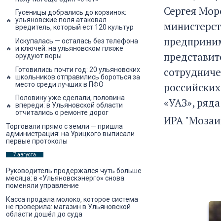
Сергея Мор
Гусеницы добрались до корзинок:
ульяновские поля атаковал
министерст
вредитель, который ест 120 культур
предприним
Искупалась — осталась без телефона
и ключей: на ульяновском пляже
представит
орудуют воры
сотрудниче
Готовились почти год: 20 ульяновских
школьников отправились бороться за
место среди лучших в ПФО
российских
Половину уже сделали, половина
«УАЗ», ряд
впереди: в Ульяновской области
отчитались о ремонте дорог
ИРА "Мозаи
Торговали прямо с земли — пришла
администрация: на Урицкого выписали
первые протоколы
7 августа
Руководитель продержался чуть больше
месяца: в «Ульяновскэнерго» снова
поменяли управление
Касса продала молоко, которое система
не проверила: магазин в Ульяновской
области дошёл до суда