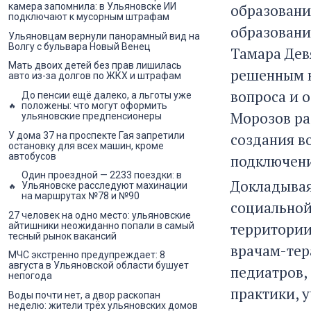
образовани
камера запомнила: в Ульяновске ИИ
подключают к мусорным штрафам
образовани
Ульяновцам вернули панорамный вид на
Волгу с бульвара Новый Венец
Тамара Дев
Мать двоих детей без прав лишилась
решенным н
авто из-за долгов по ЖКХ и штрафам
вопроса и 
До пенсии ещё далеко, а льготы уже
положены: что могут оформить
Морозов ра
ульяновские предпенсионеры
У дома 37 на проспекте Гая запретили
создания в
остановку для всех машин, кроме
автобусов
подключени
Один проездной — 2233 поездки: в
Докладывая
Ульяновске расследуют махинации
на маршрутах №78 и №90
социальной
27 человек на одно место: ульяновские
территории
айтишники неожиданно попали в самый
тесный рынок вакансий
врачам-тер
МЧС экстренно предупреждает: 8
августа в Ульяновской области бушует
педиатров,
непогода
практики, у
Воды почти нет, а двор раскопан
неделю: жители трёх ульяновских домов