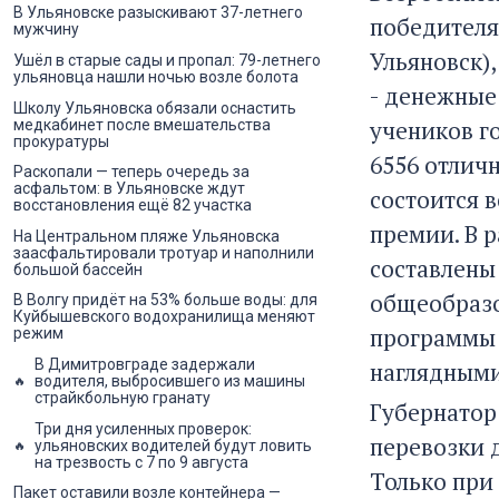
В Ульяновске разыскивают 37-летнего
победителя
мужчину
Ульяновск)
Ушёл в старые сады и пропал: 79-летнего
ульяновца нашли ночью возле болота
- денежные
Школу Ульяновска обязали оснастить
учеников г
медкабинет после вмешательства
прокуратуры
6556 отлич
Раскопали — теперь очередь за
асфальтом: в Ульяновске ждут
состоится 
восстановления ещё 82 участка
премии. В 
На Центральном пляже Ульяновска
заасфальтировали тротуар и наполнили
составлены
большой бассейн
общеобразо
В Волгу придёт на 53% больше воды: для
Куйбышевского водохранилища меняют
программы 
режим
В Димитровграде задержали
наглядными
водителя, выбросившего из машины
страйкбольную гранату
Губернатор
Три дня усиленных проверок:
перевозки д
ульяновских водителей будут ловить
на трезвость с 7 по 9 августа
Только при
Пакет оставили возле контейнера —