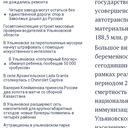
государств
не дождались ремонта
усовершенс
Четыре завода могут остаться без
единственной дороги: спор в
автотрансп
Заволжье дошёл до Русских
Госавтоинспекция устроит массовые
материальн
проверки водителей в Ульяновской
области
188,5 млн. 
В Ульяновске за переполненные мусорки
Большое вн
начнут штрафовать с помощью
искусственного интеллекта
беременнос
В Ульяновске «популярный блогер»
сегодняшни
обманул ребенка, пообещав 50 000
«робуксов»
рамках реа
В селе Архангельское Lada Granta
столкнулась с Chevrolet Captiva
периодом 2
Валерия Клейменова принесла России
смертность 
два золота в матче со сборной
Казахстана
национальн
В Ульяновске расширяют сеть
иммунизаци
накопителей для крупногабаритных
отходов: новые бункеры появились в
Ульяновско
четырёх районах
Аттракционы в ульяновском парке
населению: