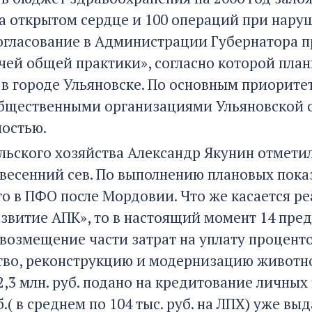
а открытом сердце и 100 операций при нару
огласование в Администрации Губернатора 
чей общей практики», согласно которой план
7-в городе Ульяновске. По основным приорите
общественными организациями Ульяновской о
остью.
льского хозяйства Александр Якунин отметил
весенний сев. По выполнению плановых показ
то в ПФО после Мордовии. Что же касается 
азвитие АПК», то в настоящий момент 14 пре
а возмещение части затрат на уплату процен
тво, реконструкцию и модернизацию животно
2,3 млн. руб. подано на кредитование личных
б.( в среднем по 104 тыс. руб. на ЛПХ) уже выд