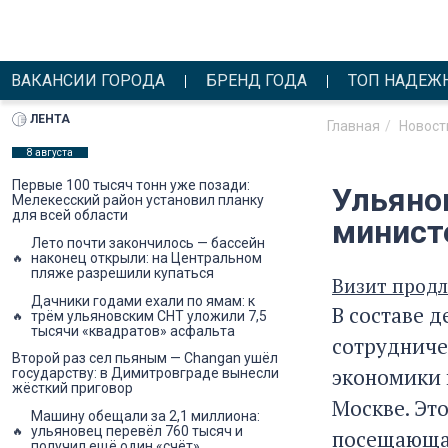
ВАКАНСИИ ГОРОДА
БРЕНД ГОДА
ТОП НАДЕЖ
ЛЕНТА
Главная
Новост
8 августа
Первые 100 тысяч тонн уже позади:
Ульяно
Мелекесский район установил планку
для всей области
минист
Лето почти закончилось — бассейн
наконец открыли: на Центральном
пляже разрешили купаться
Визит продли
Дачники годами ехали по ямам: к
В составе 
трём ульяновским СНТ уложили 7,5
тысячи «квадратов» асфальта
сотрудниче
Второй раз сел пьяным — Changan ушёл
экономики 
государству: в Димитровграде вынесли
жёсткий приговор
Москве. Это
Машину обещали за 2,1 миллиона:
ульяновец перевёл 760 тысяч и
посещающая
получил ещё один «счёт»