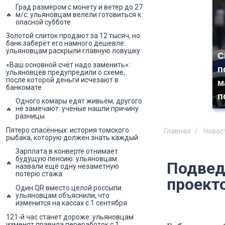
Град размером с монету и ветер до 27
м/с: ульяновцам велели готовиться к
опасной субботе
Золотой слиток продают за 12 тысяч, но
банк заберёт его намного дешевле:
ульяновцам раскрыли главную ловушку
С
«Ваш основной счёт надо заменить»:
п
ульяновцев предупредили о схеме,
после которой деньги исчезают в
м
банкомате
п
Одного комары едят живьём, другого
не замечают: учёные нашли причину
разницы
Пятеро спасённых: история томского
Главная
Новос
рыбака, которую должен знать каждый
Зарплата в конверте отнимает
будущую пенсию: ульяновцам
Подвед
назвали ещё одну незаметную
потерю стажа
проект
Один QR вместо целой россыпи:
ульяновцам объяснили, что
изменится на кассах с 1 сентября
121-й час станет дороже: ульяновцам
изменят правила переработок с 1