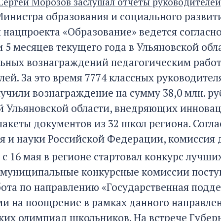
Сергей Морозов заслушал отчеты руководителей
Министра образования и социального развит
 нацпроекта «Образование» ведется согласно
 5 месяцев текущего года в Ульяновской об
ьных вознаграждений педагогическим рабо
лей. За это время 7774 классных руководит
лучили вознаграждение на сумму 38,0 млн. р
 Ульяновской области, внедряющих иннова
пакеты документов из 32 школ региона. Согл
я и науки Российской Федерации, комиссия 
, с 16 мая в регионе стартовал конкурс лучш
в муниципальные конкурсные комиссии поступи
бота по направлению «Государственная подд
и на поощрение в рамках данного направлен
ких олимпиад школьников. На встрече Губерн