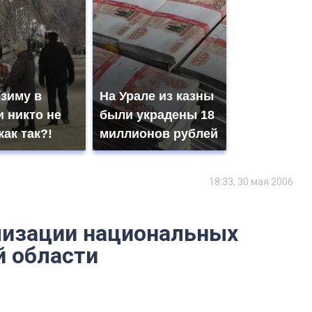
 зиму в
На Урале из казны
 никто не
были украдены 18
как так?!
миллионов рублей
18:33, 30 мая 2006
лизации национальных
й области