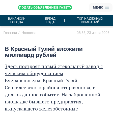
ПОДАТЬ ОБЪЯВЛЕНИЕ В ГАЗЕТУ
МЕНЮ
ВАКАНСИИ
БРЕНД
ТОП НАДЕЖНЫХ
ГОРОДА
ГОДА
КОМПАНИЙ
Главная
Новости
08:58, 23 июня 2006
В Красный Гуляй вложили
миллиард рублей
Здесь построят новый стекольный завод с
чешским оборудованием
Вчера в поселке Красный Гуляй
Сенгилеевского района отпраздновали
долгожданное событие. На заброшенной
площадке бывшего предприятия,
выпускавшего железобетонные