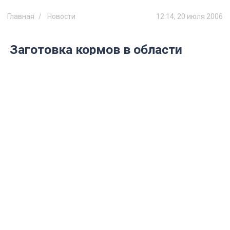
Главная
Новости
12:14, 20 июля 2006
Заготовка кормов в области
вошла в завершающую стадию
По данным на 19 июля, хозяйства области
заготовили более 95 тысяч тонн сена (91%
от запланированного объема) и 163 тысячи
тонн сенажа (84%).
Перевыполнили план по заготовке сена и
сенажа хозяйства Вешкаймского,
Инзенского, Николаевского,
Новомалыклинского, Старокулаткинского
районов и Облагропромсоюза. В
Новомалыклинском районе объемы