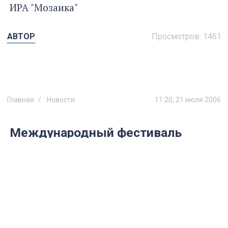
ИРА "Мозаика"
АВТОР
Просмотров:
1461
Главная
Новости
11:20, 21 июля 2006
Международный фестиваль
кузнечного искусства пройдет в
Ульяновске
Более 60 мастеров самой уважаемой и
загадочной в мире профессии из разных
городов России приедут в город на Волге,