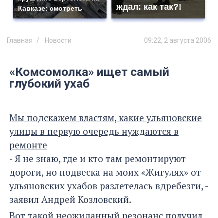
ждал: как так?!
Кавказе: смотреть
Главная
Новости
09:22, 2 августа 2006
«Комсомолка» ищет самый
глубокий ухаб
Мы подскажем властям, какие ульяновские
улицы в первую очередь нуждаются в
ремонте
- Я не знаю, где и кто там ремонтируют
дороги, но подвеска на моих «Жигулях» от
ульяновских ухабов разлетелась вдребезги, -
заявил Андрей Козловский.
Вот такой неожиданный резонанс получил