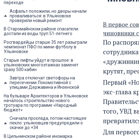
переходе
Асфальт положили, но дворы начали
проваливаться: в Ульяновске
проверили новый ремонт
В первое со
В Старомайнском районе спасатели
чиновники с
достали из воды труп 51-летнего
По распоря
Росгвардейцы старше 35 лет разыграли
чемпионат ПФО по мини-футболу в
сотрудника
Ульяновске
«дружинник
Старые лифты уйдут в прошлое: в
ульяновских многоэтажках заменят
крутят, пре
сразу 500 кабин
Завтра отключат светофоры на
Первый «Но
пересечении Локомотивной с
улицами Державина и Инзенской
экс-глава 
На бульваре Архитекторов в Ульяновске
Правительс
началось строительство нового
тротуара по программе «Народный
того, УВД 
бюджет»
Сначала прохлада, потом настоящее
превратилс
пекло: ульяновцев предупредили о
скачке до +34
Для первог
В Цильнинском районе иномарка