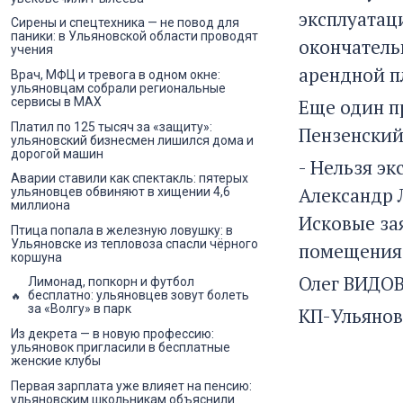
эксплуатац
Сирены и спецтехника — не повод для
паники: в Ульяновской области проводят
окончатель
учения
арендной пл
Врач, МФЦ и тревога в одном окне:
ульяновцам собрали региональные
Еще один п
сервисы в MAX
Платил по 125 тысяч за «защиту»:
Пензенский
ульяновский бизнесмен лишился дома и
дорогой машин
- Нельзя э
Аварии ставили как спектакль: пятерых
Александр Л
ульяновцев обвиняют в хищении 4,6
миллиона
Исковые за
Птица попала в железную ловушку: в
Ульяновске из тепловоза спасли чёрного
помещения,
коршуна
Олег ВИДОВ
Лимонад, попкорн и футбол
бесплатно: ульяновцев зовут болеть
за «Волгу» в парк
КП-Ульянов
Из декрета — в новую профессию:
ульяновок пригласили в бесплатные
женские клубы
Первая зарплата уже влияет на пенсию:
ульяновским школьникам объяснили