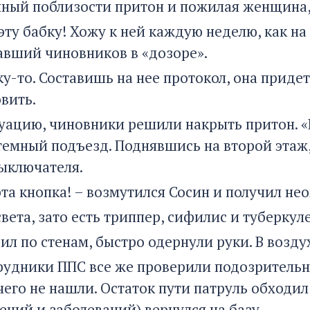
ный поблизости притон и пожилая женщина,
 эту бабку! Хожу к ней каждую неделю, как на
вший чиновников в «дозоре».
ку-то. Составишь на нее протокол, она приде
вить.
уацию, чиновники решили накрыть притон. «
темный подъезд. Поднявшись на второй этаж
выключателя.
эта кнопка! – возмутился Сосин и получил н
света, зато есть триппер, сифилис и туберкуле
ил по стенам, быстро одернули руки. В возду
трудники ППС все же проверили подозрительн
его не нашли. Остаток пути патруль обходил 
ений и заболеваний) вернулся на базу.