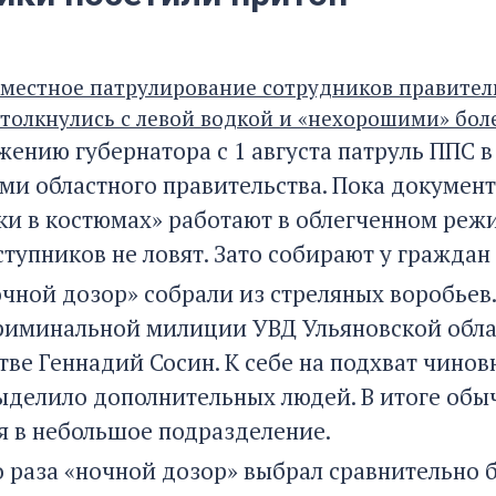
вместное патрулирование сотрудников правител
толкнулись с левой водкой и «нехорошими» бо
жению губернатора с 1 августа патруль ППС в
ми областного правительства. Пока документ
и в костюмах» работают в облегченном реж
ступников не ловят. Зато собирают у граждан
чной дозор» собрали из стреляных воробьев.
криминальной милиции УВД Ульяновской облас
тве Геннадий Сосин. К себе на подхват чинов
выделило дополнительных людей. В итоге обы
я в небольшое подразделение.
о раза «ночной дозор» выбрал сравнительно 