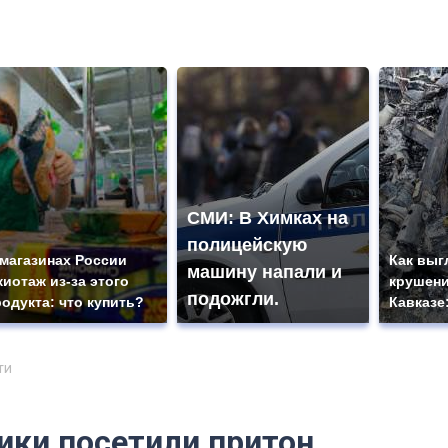
СМИ: В Химках на
полицейскую
 магазинах России
Как выг
машину напали и
жиотаж из-за этого
крушени
подожгли.
родукта: что купить?
Кавказе
ти
ики посетили притон