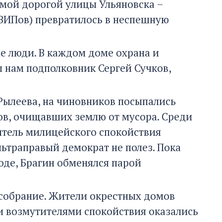
амой дорогой улицы Ульяновска –
ВИПов) превратилось в неспешную
е люди. В каждом доме охрана и
л нам подполковник Сергей Сучков,
Рылеева, на чиновников посыпались
гов, очищавших землю от мусора. Среди
итель милицейского спокойствия
льтраправый демократ не полез. Пока
оде, Брагин обменялся парой
 собрание. Жители окрестных домов
и возмутителями спокойствия оказались