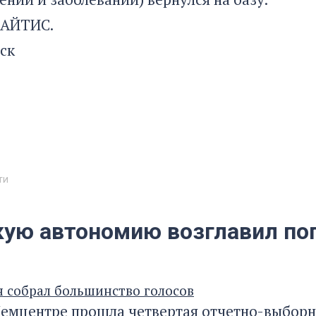
САЙТИС.
ск
ти
кую автономию возглавил п
 собрал большинство голосов
Мемцентре прошла четвертая отчетно-выбор