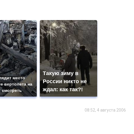
Такую зиму в
лядит место
России никто не
е вертолета на
ждал: как так?!
: смотреть
08:52, 4 августа 2006