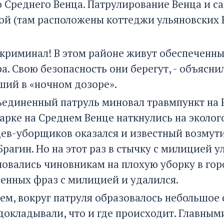
о Среднего Венца. Патрулирование Венца и с
ой (там расположены коттеджи ульяновских 
 криминал! В этом районе живут обеспеченны
а. Свою безопасность они берегут, - объясни
ший в «ночном дозоре».
ъединенный патруль миновал травмпункт на 
парке на Среднем Венце наткнулись на эколо
ев-уборщиков оказался и известный возмут
рагин. Но на этот раз в стычку с милицией у
ловались чиновникам на плохую уборку в гор
енных фраз с милицией и удалился.
ем, вокруг патруля образовалось небольшое
докладывали, что и где происходит. Главным