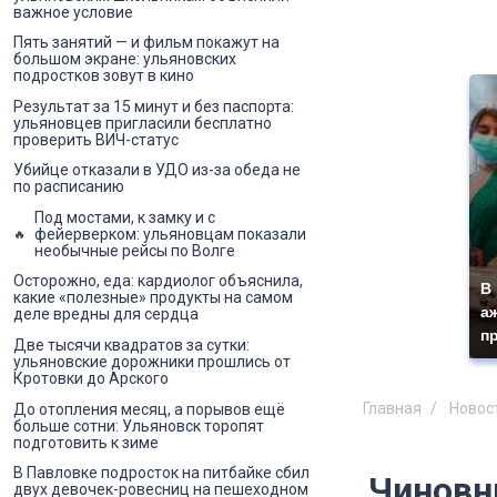
важное условие
Пять занятий — и фильм покажут на
большом экране: ульяновских
подростков зовут в кино
Результат за 15 минут и без паспорта:
ульяновцев пригласили бесплатно
проверить ВИЧ-статус
Убийце отказали в УДО из-за обеда не
по расписанию
Под мостами, к замку и с
фейерверком: ульяновцам показали
необычные рейсы по Волге
Осторожно, еда: кардиолог объяснила,
В
какие «полезные» продукты на самом
а
деле вредны для сердца
п
Две тысячи квадратов за сутки:
ульяновские дорожники прошлись от
Кротовки до Арского
Главная
Новос
До отопления месяц, а порывов ещё
больше сотни: Ульяновск торопят
подготовить к зиме
В Павловке подросток на питбайке сбил
Чиновн
двух девочек-ровесниц на пешеходном