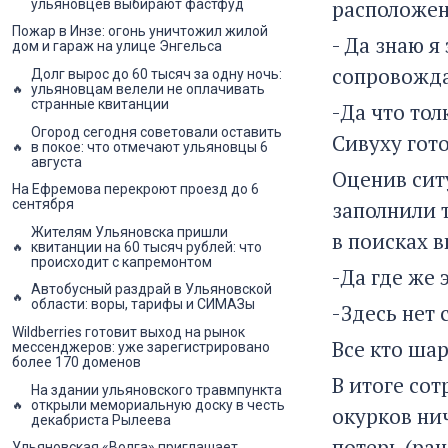
расположен
ульяновцев выбирают фастфуд
Пожар в Инзе: огонь уничтожил жилой
- Да знаю я
дом и гараж на улице Энгельса
сопровожда
Долг вырос до 60 тысяч за одну ночь:
ульяновцам велели не оплачивать
странные квитанции
-Да что тол
Огород сегодня советовали оставить
Сивуху гото
в покое: что отмечают ульяновцы 6
августа
Оценив сит
На Ефремова перекроют проезд до 6
заполнили 
сентября
Жителям Ульяновска пришли
в поисках 
квитанции на 60 тысяч рублей: что
происходит с капремонтом
-Да где же 
Автобусный раздрай в Ульяновской
области: воры, тарифы и СИМАЗы
-Здесь нет 
Wildberries готовит выход на рынок
Все кто шар
мессенджеров: уже зарегистрировано
более 170 доменов
В итоге со
На здании ульяновского травмпункта
открыли мемориальную доску в честь
окурков нич
декабриста Рылеева
потерь (ран
Ульяновская «Волга» приглашает