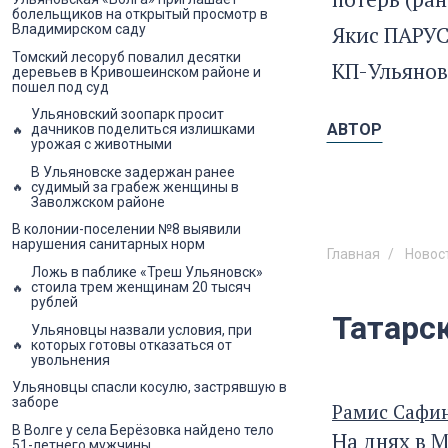
болельщиков на открытый просмотр в
Якис ПАРУ
Владимирском саду
Томский лесоруб повалил десятки
КП-Ульянов
деревьев в Кривошеинском районе и
пошел под суд
Ульяновский зоопарк просит
АВТОР
дачников поделиться излишками
урожая с животными
В Ульяновске задержан ранее
судимый за грабеж женщины в
Заволжском районе
В колонии-поселении №8 выявили
нарушения санитарных норм
Главная
Новос
Ложь в паблике «Треш Ульяновск»
стоила трем женщинам 20 тысяч
рублей
Татарс
Ульяновцы назвали условия, при
которых готовы отказаться от
увольнения
Ульяновцы спасли косулю, застрявшую в
заборе
Рамис Сафин
В Волге у села Берёзовка найдено тело
На днях в 
51-летнего мужчины