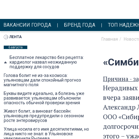
ВАКАНСИИ ГОРОДА
БРЕНД ГОДА
ТОП НАДЕЖ
ЛЕНТА
Главная
Новост
6 августа
Бесплатное лекарство без рецепта:
«Симби
кардиолог назвал неожиданную
поддержку для сосудов
Голова болит не из-за космоса:
Причина - з
ульяновцам дали спокойный прогноз
магнитного поля
Нерадивых 
Буквы видите идеально, а болезнь уже
вчера заяв
развивается: ульяновцам объяснили
опасность обычной проверки зрения
Александр 
Живот болит, а виноват бассейн:
ООО «Сибир
ульяновцев предупредили о сезонном
росте энтеровирусов
долгосрочны
Улица носила его имя десятилетиями, но
лица никто не знал: в Ульяновске
этого – уж
увековечили Рылеева