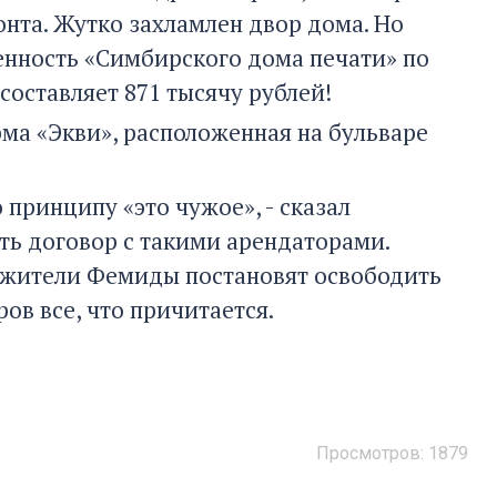
онта. Жутко захламлен двор дома. Но
нность «Симбирского дома печати» по
 составляет 871 тысячу рублей!
ма «Экви», расположенная на бульваре
принципу «это чужое», - сказал
уть договор с такими арендаторами.
лужители Фемиды постановят освободить
в все, что причитается.
Просмотров: 1879