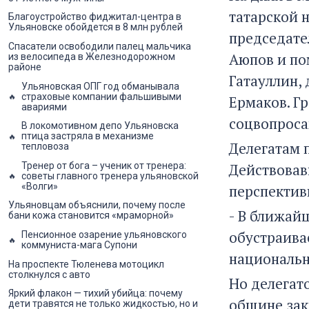
татарской 
Благоустройство фиджитал-центра в
Ульяновске обойдется в 8 млн рублей
председате
Спасатели освободили палец мальчика
Аюпов и по
из велосипеда в Железнодорожном
районе
Гатауллин, 
Ульяновская ОПГ год обманывала
страховые компании фальшивыми
Ермаков. Г
авариями
соцвопроса
В локомотивном депо Ульяновска
птица застряла в механизме
Делегатам 
тепловоза
Тренер от бога – ученик от тренера:
Действовав
советы главного тренера ульяновской
«Волги»
перспектив
Ульяновцам объяснили, почему после
- В ближай
бани кожа становится «мраморной»
обустраива
Пенсионное озарение ульяновского
коммуниста-мага Супони
национальн
На проспекте Тюленева мотоцикл
столкнулся с авто
Но делегат
Яркий флакон — тихий убийца: почему
общине зак
дети травятся не только жидкостью, но и