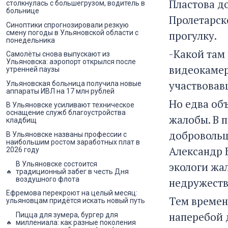
Пластова д
столкнулась с большегрузом, водитель в
больнице
Пролетарск
Синоптики спрогнозировали резкую
смену погоды в Ульяновской области с
прогулку.
понедельника
-Какой там
Самолёты снова выпускают из
Ульяновска: аэропорт открылся после
видеокамер
утренней паузы
участвовав
Ульяновская больница получила новые
аппараты ИВЛ на 17 млн рублей
Но едва об
В Ульяновске усиливают техническое
оснащение служб благоустройства
жалобы. В 
кладбищ
добровольц
В Ульяновске названы профессии с
наибольшим ростом заработных плат в
Александр Б
2026 году
В Ульяновске состоится
экологи жа
традиционный забег в честь Дня
воздушного флота
недружеств
Ефремова перекроют на целый месяц:
Тем времен
ульяновцам придётся искать новый путь
наперебой 
Пицца для зумера, бургер для
миллениала: как разные поколения