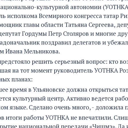
национально-культурной автономии (УОТНКА)
ль исполкома Всемирного конгресса татар Ри
мощник главы области Татьяна Сергеева, деп
депутат Гордумы Петр Столяров и многие дру
радоначальник поздравил делегатов и убежал 
м Ивана Мельникова.
предстояло решить серьезный вопрос: кто во
шая на тот момент руководитель УОТНКА Роз
ных планах:
шее время в Ульяновске должна открыться тат
ется культурный центр. Активно ведется раб
ом языке. Сделано очень много, - доложила 
ов итоги работы УОТНКА не впечатлили. Сли
рытие национальной передачи «Чишмэ». Да и