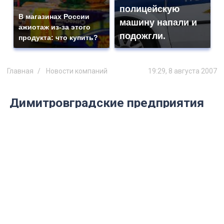
полицейскую
В магазинах России
машину напали и
ажиотаж из-за этого
подожгли.
продукта: что купить?
Главная
Новости компаний
19:29, 8 августа 2007
Димитровградские предприятия
осваивают выпуск новой
продукции
7 августа губернатор Ульяновской
области Сергей Морозов посетил ряд
ведущих предприятий города – ООО
«Димитровградский вентильный завод»,
ООО «Лидер-Д» и ООО «Димитровград
ЖгутКомплект Всероссийского общества
слепых».