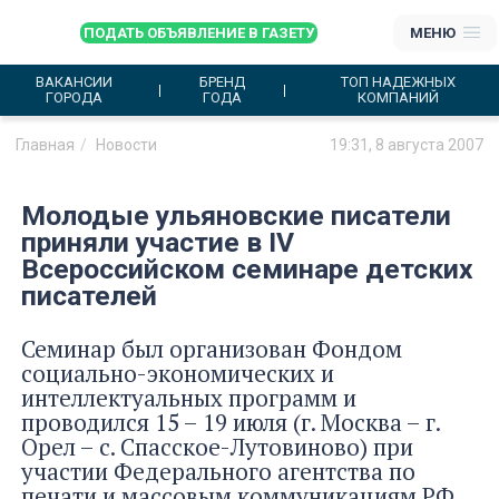
ПОДАТЬ ОБЪЯВЛЕНИЕ В ГАЗЕТУ
МЕНЮ
ВАКАНСИИ
БРЕНД
ТОП НАДЕЖНЫХ
ГОРОДА
ГОДА
КОМПАНИЙ
Главная
Новости
19:31, 8 августа 2007
Молодые ульяновские писатели
приняли участие в IV
Всероссийском семинаре детских
писателей
Семинар был организован Фондом
социально-экономических и
интеллектуальных программ и
проводился 15 – 19 июля (г. Москва – г.
Орел – с. Спасское-Лутовиново) при
участии Федерального агентства по
печати и массовым коммуникациям РФ,