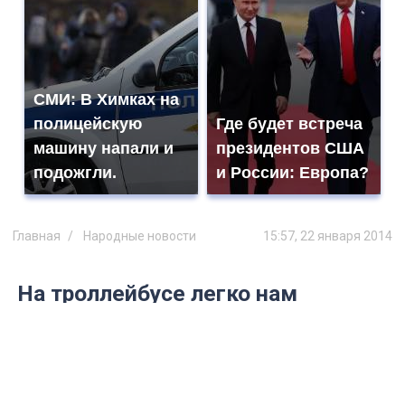
СМИ: В Химках на
полицейскую
Где будет встреча
машину напали и
президентов США
подожгли.
и России: Европа?
Главная
Народные новости
15:57, 22 января 2014
На троллейбусе легко нам
умчаться б далеко
ОФИЦИАЛЬНЫЙ ОТВЕТ
16 января на сайте «Главные Новости