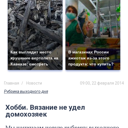
Как выглядит место
В магазинах России
крушение вертолета на
ажиотаж из-за этого
Кавказе: смотреть
продукта: что купить?
Главная
Новости
09:00, 22 февраля 2014
Рубрика выходного дня
Хобби. Вязание не удел
домохозяек
Мы начинаем новую рубрику выходного