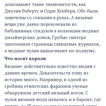
доказывают такие знаменитости, как
Джулия Робертс и Одри Хепберн. Обе были
замечены со спицами в руках. А вязаные
вещи уже давно перекочевали из
бабушкиных сундуков в коллекции модных
дизайнерских домов. Грубые свитера
заполонили страницы глянцевых журналов,
а модные чулки вышагивают по подиуму.
Что носят короли
Вязание действительно известно людям с
давних времен. Доказательств тому из
истории много. Например, в одной из
гробниц египетских фараонов ученые
обнаружили детский вязаный носок. С
чулок вязаная мода началась и в Европе, где
вплоть до IX века их шили из тонкой кожи