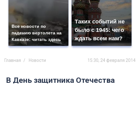
Таких событий не
Все новости по
было с 1945: чего
падению вертолета на
ждать всем нам?
Кавказе: читать здесь
Главная
Новости
15:30, 24 февраля 2014
В День защитника Отечества
ульяновская «Волга» одолела
хабаровских армейцев
Обыграв «СКА-Нефтяник» со счетом 5:1
наши хоккеисты прервали серию
поражений.