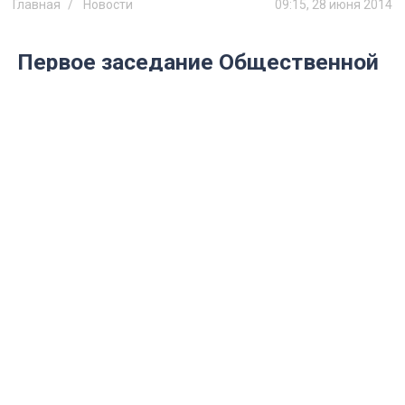
Главная
Новости
09:15, 28 июня 2014
Первое заседание Общественной
палаты V созыва можно
посмотреть онлайн
Пленарное заседание состоится 28 июня
в Карамзинском зале правительства
Ульяновской области.