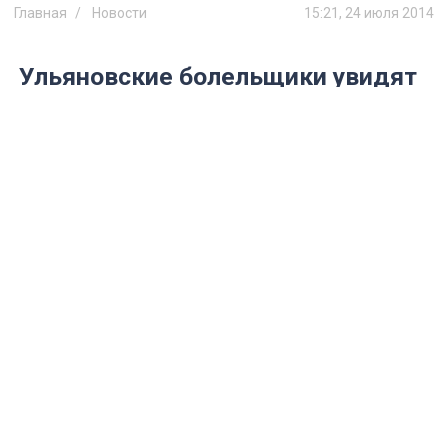
Главная
Новости
15:21, 24 июля 2014
Ульяновские болельщики увидят
футбол из Челябинска на нашем
сайте
Одноименный футбольный клуб из этого
уральского города сыграет с нашей
«Волгой».