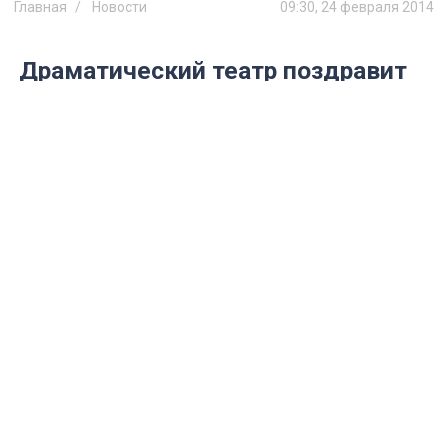
Главная
Новости
09:30, 24 февраля 2014
Драматический театр поздравит
всех женщин спектаклем
И юбилейным бенефисом народной
артистки России, лауреата
Государственной премии РФ и
Национальной театральной премии
«Золотая маска» Кларины Шадько,
которая выйдет на сцену в свой день
рождения.