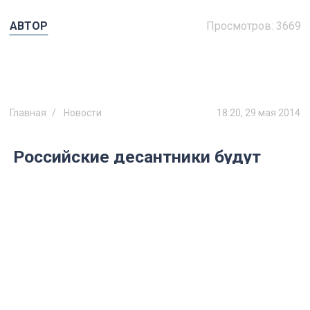
АВТОР
Просмотров:
3669
Главная
Новости
18:20, 29 мая 2014
Российские десантники будут
прыгать с парашютом чаще
Такое решение было принято на сборах
офицеров ВДВ в Ульяновске.