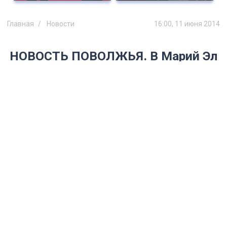
Главная
Новости
16:00, 11 июня 2014
НОВОСТЬ ПОВОЛЖЬЯ. В Марий Эл
троих мужчин убило молнией
Все они скончались на месте
происшествия.
В Марий Эл во время грозы молнией убило
троих местных жителей. Как сообщили ИА
REGNUM в К РФ, 10 июня 2014 года трое
мужчин решили укрыться от грозы под
деревом на лугу рядом с одной из деревень
Новоторъяльского района. В дерево
ударила молния. Все трое мужчин
скончались на месте происшествия от