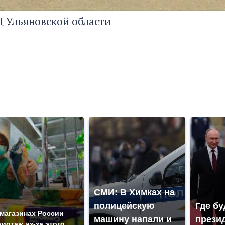
 Ульяновской области
СМИ: В Химках на
полицейскую
Где бу
 магазинах России
машину напали и
прези
жиотаж из-за этого