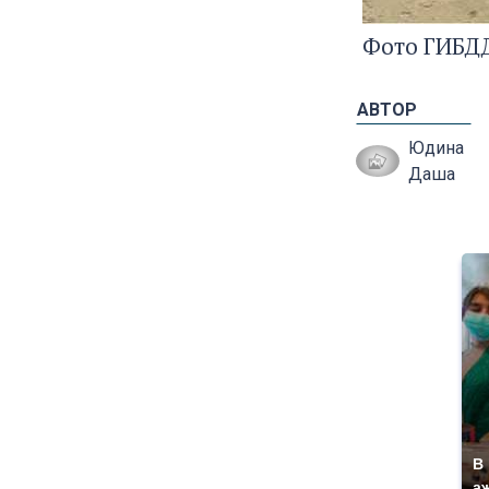
Фото ГИБДД
АВТОР
Юдина
Даша
В
а