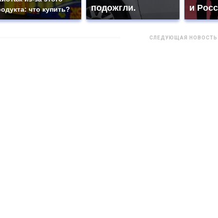
подожгли.
и Рос
родукта: что купить?