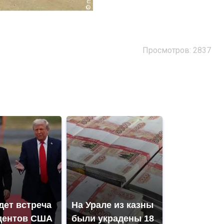
Просмотров: 2837
дет встреча
На Урале из казны
дентов США
были украдены 18