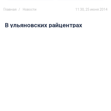
Главная
Новости
11:30, 25 июня 2014
В ульяновских райцентрах
появятся многофункциональные
культурные центры
В Инзе и Павловке планируется создание
центра творческой реализации,
образовательной деятельности и
развития спорта.