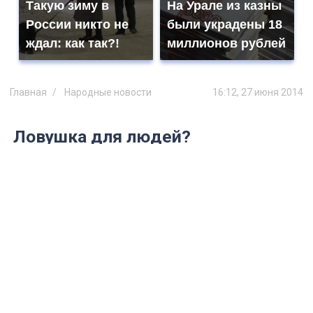
Такую зиму в
На Урале из казны
России никто не
были украдены 18
ждал: как так?!
миллионов рублей
Главная
Народные новости
16:12, 27 июня 2014
Ловушка для людей?
В районе дома №8 по улице
Красногвардейской прямо на тротуаре
примерно два месяца назад вырыли яму.
Приходится обходить ее по проезжей
части. А сегодня в нее чуть не упал
ребенок…
7917…207