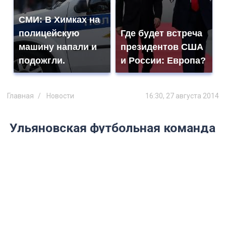
СМИ: В Химках на
полицейскую
Где будет встреча
машину напали и
президентов США
подожгли.
и России: Европа?
Главная
Новости
16:30, 27 августа 2014
Ульяновская футбольная команда
понесла потери в Ижевске
В выездном матче с местным «Зенитом»
«Волга» не досчиталась двух очков, а
футболист нашей команды Наиль
Хабибуллин лишился двух зубов