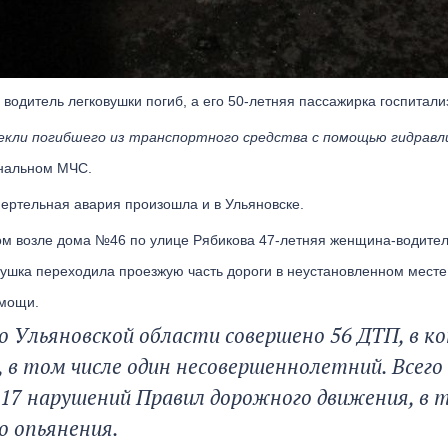
 водитель легковушки погиб, а его 50-летняя пассажирка госпитал
екли погибшего из транспортного средства с помощью гидравл
ональном МЧС.
мертельная авария произошла и в Ульяновске.
ром возле дома №46 по улице Рябикова 47-летняя женщина-водит
ушка переходила проезжую часть дороги в неустановленном месте.
омощи.
по Ульяновской области совершено 56 ДТП, в ко
 в том числе один несовершеннолетний. Всег
17 нарушений Правил дорожного движения, в т
о опьянения.