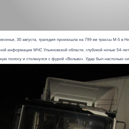
есенье, 30 августа, трагедия произошла на 799 км трассы М-5 в Н
ной информации МЧС Ульяновской области, глубокой ночью 54-лет
ную полосу и столкнулся с фурой «Вольво». Удар был настолько си