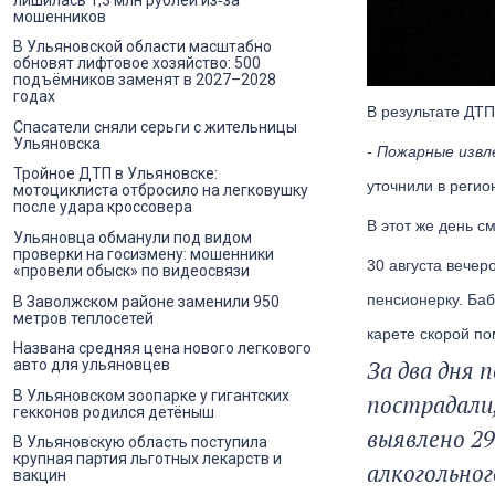
мошенников
В Ульяновской области масштабно
обновят лифтовое хозяйство: 500
подъёмников заменят в 2027–2028
годах
В результате ДТП
Спасатели сняли серьги с жительницы
Ульяновска
- Пожарные извл
Тройное ДТП в Ульяновске:
уточнили в реги
мотоциклиста отбросило на легковушку
после удара кроссовера
В этот же день с
Ульяновца обманули под видом
проверки на госизмену: мошенники
30 августа вече
«провели обыск» по видеосвязи
пенсионерку. Баб
В Заволжском районе заменили 950
метров теплосетей
карете скорой п
Названа средняя цена нового легкового
За два дня 
авто для ульяновцев
В Ульяновском зоопарке у гигантских
пострадали,
гекконов родился детёныш
выявлено 29
В Ульяновскую область поступила
крупная партия льготных лекарств и
алкогольног
вакцин