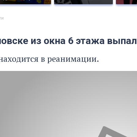
ти
новске из окна 6 этажа вып
находится в реанимации.