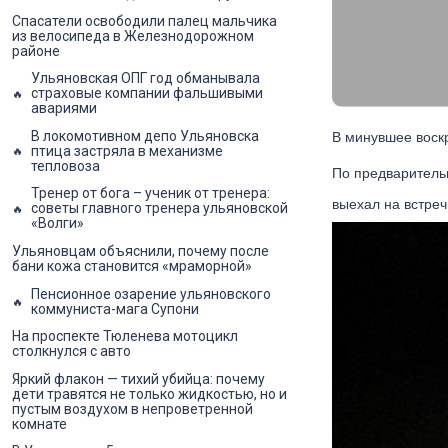
Спасатели освободили палец мальчика
из велосипеда в Железнодорожном
районе
Ульяновская ОПГ год обманывала
страховые компании фальшивыми
авариями
В локомотивном депо Ульяновска
В минувшее воскр
птица застряла в механизме
тепловоза
По предваритель
Тренер от бога – ученик от тренера:
выехал на встреч
советы главного тренера ульяновской
«Волги»
Ульяновцам объяснили, почему после
бани кожа становится «мраморной»
Пенсионное озарение ульяновского
коммуниста-мага Супони
На проспекте Тюленева мотоцикл
столкнулся с авто
Яркий флакон — тихий убийца: почему
дети травятся не только жидкостью, но и
пустым воздухом в непроветренной
комнате