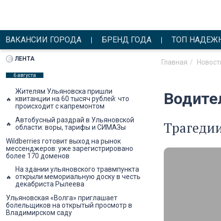
ВАКАНСИИ ГОРОДА
БРЕНД ГОДА
ТОП НАДЕЖ
ЛЕНТА
Главная
Новост
6 августа
Жителям Ульяновска пришли
Водител
квитанции на 60 тысяч рублей: что
происходит с капремонтом
Автобусный раздрай в Ульяновской
Трагедии
области: воры, тарифы и СИМАЗы
Wildberries готовит выход на рынок
мессенджеров: уже зарегистрировано
более 170 доменов
На здании ульяновского травмпункта
открыли мемориальную доску в честь
декабриста Рылеева
Ульяновская «Волга» приглашает
болельщиков на открытый просмотр в
Владимирском саду