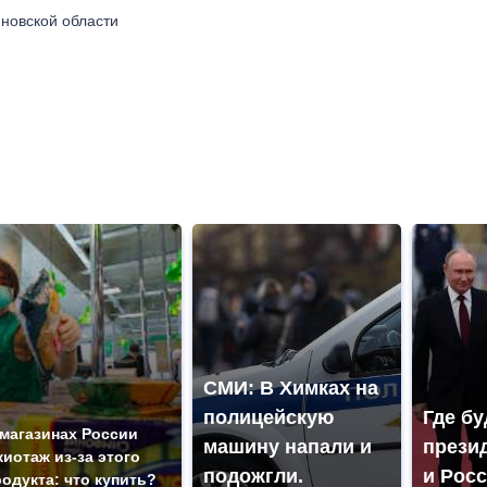
новской области
СМИ: В Химках на
полицейскую
Где бу
 магазинах России
машину напали и
прези
жиотаж из-за этого
подожгли.
и Рос
родукта: что купить?