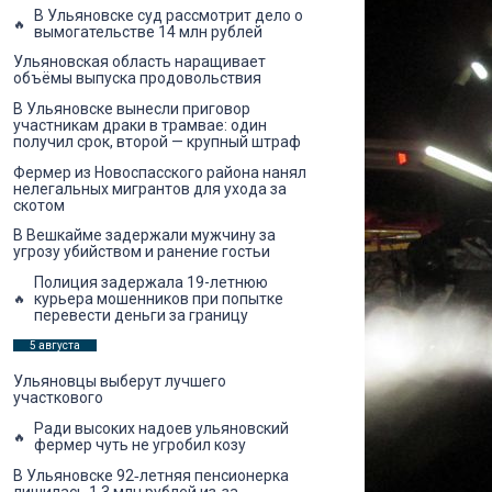
В Ульяновске суд рассмотрит дело о
вымогательстве 14 млн рублей
Ульяновская область наращивает
объёмы выпуска продовольствия
В Ульяновске вынесли приговор
участникам драки в трамвае: один
получил срок, второй — крупный штраф
Фермер из Новоспасского района нанял
нелегальных мигрантов для ухода за
скотом
В Вешкайме задержали мужчину за
угрозу убийством и ранение гостьи
Полиция задержала 19-летнюю
курьера мошенников при попытке
перевести деньги за границу
5 августа
Ульяновцы выберут лучшего
участкового
Ради высоких надоев ульяновский
фермер чуть не угробил козу
В Ульяновске 92‑летняя пенсионерка
лишилась 1,3 млн рублей из‑за