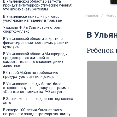
В Ульяновской области 6 августа
пройдут антитеррористические учения:
что нужно знать жителям
Главная
Новос
В Ульяновске вынесли приговор
участникам нападения в трамвае
У школы № 7 в Ульяновске строят
спорткомплекс
В Улья
В Ульяновской области сократили
финансирование программы развития
культуры
Ребенок 
В Ульяновской области Минприроды
предостерегло жителей от
самостоятельного спасения диких
животных
В Старой Майне по требованию
прокуратуры осветили улицы
В Ульяновске звёзды баскетбола
откроют новую площадку: программа
«Оранжевого мяча» на 7–8 августа
В Засвияжье пешеход попал под колеса
авто
В сквере 100-летия Ульяновского
патронного завода тротуарную плитку