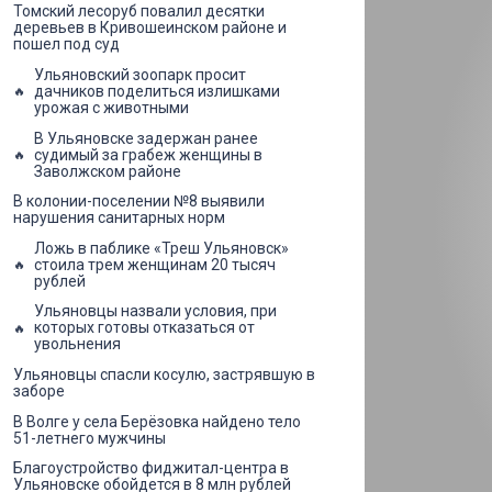
Томский лесоруб повалил десятки
деревьев в Кривошеинском районе и
пошел под суд
Ульяновский зоопарк просит
дачников поделиться излишками
урожая с животными
В Ульяновске задержан ранее
судимый за грабеж женщины в
Заволжском районе
В колонии-поселении №8 выявили
нарушения санитарных норм
Ложь в паблике «Треш Ульяновск»
стоила трем женщинам 20 тысяч
рублей
Ульяновцы назвали условия, при
которых готовы отказаться от
увольнения
Ульяновцы спасли косулю, застрявшую в
заборе
В Волге у села Берёзовка найдено тело
51-летнего мужчины
Благоустройство фиджитал-центра в
Ульяновске обойдется в 8 млн рублей