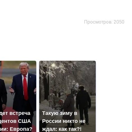
Просмотров: 2050
дет встреча
Такую зиму в
дентов США
России никто не
сии: Европа?
ждал: как так?!