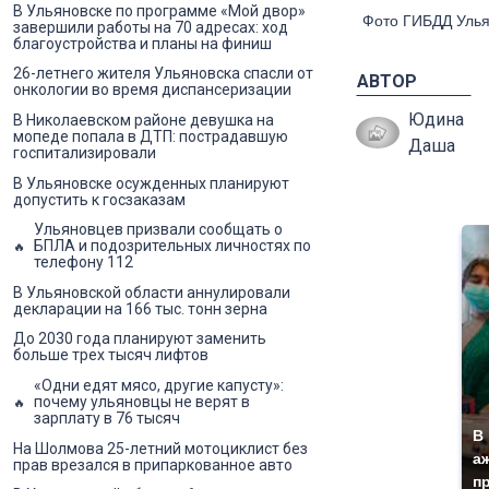
В Ульяновске по программе «Мой двор»
Фото ГИБДД Улья
завершили работы на 70 адресах: ход
благоустройства и планы на финиш
26-летнего жителя Ульяновска спасли от
АВТОР
онкологии во время диспансеризации
Юдина
В Николаевском районе девушка на
мопеде попала в ДТП: пострадавшую
Даша
госпитализировали
В Ульяновске осужденных планируют
допустить к госзаказам
Ульяновцев призвали сообщать о
БПЛА и подозрительных личностях по
телефону 112
В Ульяновской области аннулировали
декларации на 166 тыс. тонн зерна
До 2030 года планируют заменить
больше трех тысяч лифтов
«Одни едят мясо, другие капусту»:
почему ульяновцы не верят в
зарплату в 76 тысяч
В
На Шолмова 25-летний мотоциклист без
а
прав врезался в припаркованное авто
п