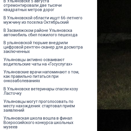
В Ульяновске 5 августа
отремонтировали две тысячи
квадратных метров дорог
В Ульяновской области ищут 66-летнего
мужчину из поселка Октябрьский
В Засвияжском районе Ульяновска
автомобиль сбил пожилого пешехода
В ульяновской тюрьме внедрили
цифровой рентген-сканер для досмотра
заключенных
Ульяновцы активно осваивают
водительские чаты на «Госуслугах»
Ульяновские врачи напоминают о том,
как правильно питаться при
онкозаболеваниях
В Ульяновске ветеринары спасли козу
Ласточку
Ульяновцы могут проголосовать по
месту нахождения: стартовал приём
заявлений
Ульяновская школа вошла в финал
Всероссийского конкурса школьных
музеев