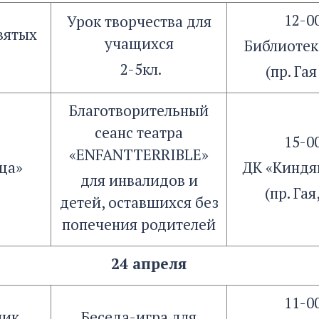
12-0
Урок творчества для
вятых
учащихся
Библиоте
2-5кл.
(пр. Гая
Благотворительный
сеанс театра
15-0
«ENFANTTERRIBLE»
ца»
ДК «Киндя
для инвалидов и
(пр. Гая
детей, оставшихся без
попечения родителей
24 апреля
11-0
ник
Беседа-игра для