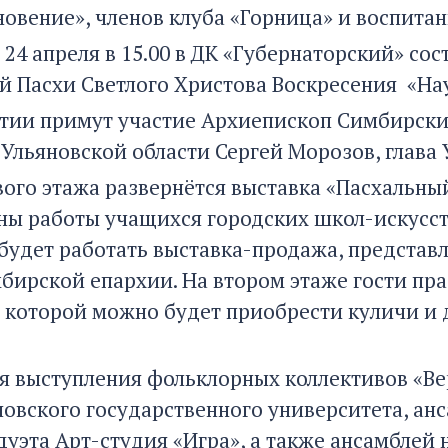
новение», членов клуба «Горница» и воспит
 24 апреля в 15.00 в ДК «Губернаторский» со
й Пасхи Светлого Христова Воскресения «Нау
тии примут участие Архиепископ Симбирски
 Ульяновской области Сергей Морозов, глава
ого этажа развернётся выставка «Пасхальный
ны работы учащихся городских школ-искусств
ь будет работать выставка-продажа, предста
бирской епархии. На втором этаже гости пра
а которой можно будет приобрести куличи и 
я выступления фольклорных коллективов «Вер
новского государственного университета, анс
 дуэта Арт-студия «Игра», а также ансамблей