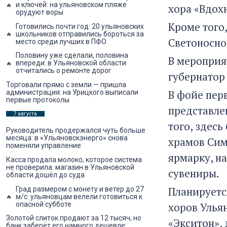
и ключей: на ульяновском пляже
хора «Вдох
орудуют воры
Кроме того,
Готовились почти год: 20 ульяновских
школьников отправились бороться за
Светоносно
место среди лучших в ПФО
Половину уже сделали, половина
В мероприя
впереди: в Ульяновской области
отчитались о ремонте дорог
губернатор
Торговали прямо с земли — пришла
В фойе перв
администрация: на Урицкого выписали
первые протоколы
представле
7 августа
того, здес
Руководитель продержался чуть больше
месяца: в «Ульяновскэнерго» снова
храмов Сим
поменяли управление
ярмарку, н
Касса продала молоко, которое система
не проверила: магазин в Ульяновской
сувениры.
области дошёл до суда
Планируетс
Град размером с монету и ветер до 27
м/с: ульяновцам велели готовиться к
опасной субботе
хоров Улья
Золотой слиток продают за 12 тысяч, но
«Экситон»,
банк заберёт его намного дешевле: