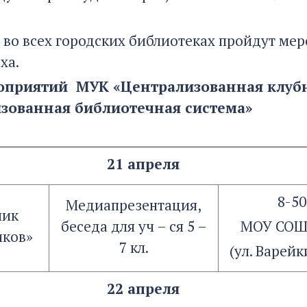
, во всех городских библиотеках пройдут м
ха.
приятий МУК «Централизованная клубн
зованная библиотечная система»
21 апреля
8-50
Медиапрезентация,
ник
беседа для уч – ся 5 –
МОУ СОШ
иков»
7 кл.
(ул. Варейк
22 апреля