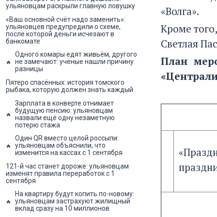
ульяновцам раскрыли главную ловушку
«Волга».
«Ваш основной счёт надо заменить»:
Кроме того
ульяновцев предупредили о схеме,
после которой деньги исчезают в
Светлая Пас
банкомате
Одного комары едят живьём, другого
План меро
не замечают: учёные нашли причину
разницы
«Централи
Пятеро спасённых: история томского
рыбака, которую должен знать каждый
Зарплата в конверте отнимает
будущую пенсию: ульяновцам
назвали ещё одну незаметную
потерю стажа
Один QR вместо целой россыпи:
ульяновцам объяснили, что
«Празд
изменится на кассах с 1 сентября
праздн
121-й час станет дороже: ульяновцам
изменят правила переработок с 1
сентября
На квартиру будут копить по-новому:
ульяновцам застрахуют жилищный
вклад сразу на 10 миллионов