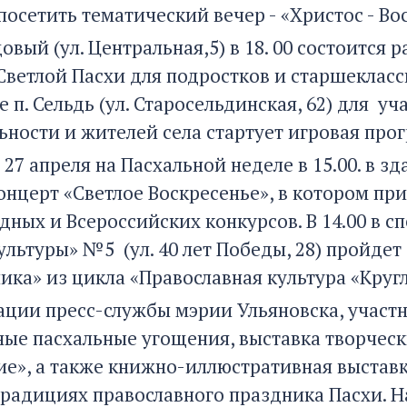
сетить тематический вечер - «Христос - Воск
довый (ул. Центральная,5) в 18. 00 состоитс
Светлой Пасхи для подростков и старшекласс
бе п. Сельдь (ул. Старосельдинская, 62) для 
ьности и жителей села стартует игровая прог
 27 апреля на Пасхальной неделе в 15.00. в 
онцерт «Светлое Воскресенье», в котором п
ных и Всероссийских конкурсов. В 14.00 в 
ультуры» №5 (ул. 40 лет Победы, 28) пройде
ика» из цикла «Православная культура «Круг
ции пресс-службы мэрии Ульяновска, участ
ые пасхальные угощения, выставка творческ
е», а также книжно-иллюстративная выстав
традициях православного праздника Пасхи. 