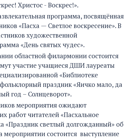
рес! Христос - Воскрес!».
я развлекательная программа, посвящённая
ников «Пасха — Светлое воскресение». В
участников художественной
рамма «День святых чудес».
здании областной филармонии состоится
римут участие учащиеся ДШИ лауреаты
специализированной «Библиотеке
т фольклорный праздник «Яичко мало, да
лый год – Солнцеворот».
ников мероприятия ожидают
их работ читателей «Пасхальное
ка «Праздник светлый долгожданный» об
На мероприятии состоится выступление