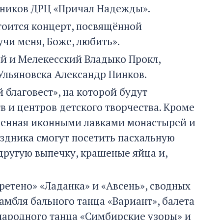
анников ДРЦ «Причал Надежды».
стоится концерт, посвящённой
чи меня, Боже, любить».
й и Мелекесский Владыко Прокл,
 Ульяновска Александр Пинков.
 благовест», на которой будут
 и центров детского творчества. Кроме
вленная иконными лавками монастырей и
здника смогут посетить пасхальную
другую выпечку, крашеные яйца и,
етено» «Ладанка» и «Авсень», сводных
амбля бального танца «Вариант», балета
 народного танца «Симбирские узоры» и