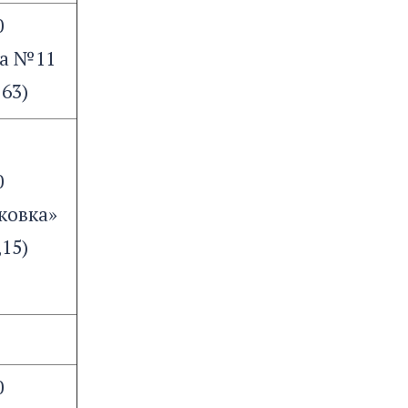
0
ка №11
 63)
0
ковка»
,15)
0