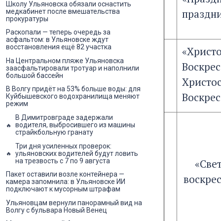
Школу Ульяновска обязали оснастить
праздн
медкабинет после вмешательства
прокуратуры
Раскопали — теперь очередь за
асфальтом: в Ульяновске ждут
восстановления ещё 82 участка
«Христ
На Центральном пляже Ульяновска
Воскрес
заасфальтировали тротуар и наполнили
большой бассейн
Христо
В Волгу придёт на 53% больше воды: для
Воскрес
Куйбышевского водохранилища меняют
режим
В Димитровграде задержали
водителя, выбросившего из машины
страйкбольную гранату
Три дня усиленных проверок:
ульяновских водителей будут ловить
на трезвость с 7 по 9 августа
«Све
Пакет оставили возле контейнера —
воскре
камера запомнила: в Ульяновске ИИ
подключают к мусорным штрафам
Ульяновцам вернули панорамный вид на
Волгу с бульвара Новый Венец