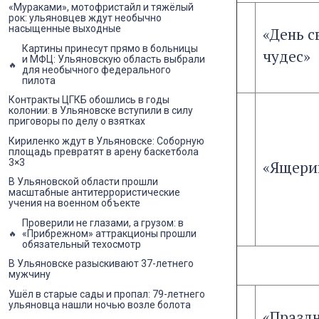
«Мураками», мотофристайл и тяжёлый
рок: ульяновцев ждут необычно
насыщенные выходные
«День с
Картины принесут прямо в больницы
чудес»
и МФЦ: Ульяновскую область выбрали
для необычного федерального
пилота
Контракты ЦГКБ обошлись в годы
колонии: в Ульяновске вступили в силу
приговоры по делу о взятках
Кириленко ждут в Ульяновске: Соборную
площадь превратят в арену баскетбола
3×3
«Ящери
В Ульяновской области прошли
масштабные антитеррористические
учения на военном объекте
Проверили не глазами, а грузом: в
«Прибрежном» аттракционы прошли
обязательный техосмотр
В Ульяновске разыскивают 37-летнего
мужчину
Ушёл в старые сады и пропал: 79-летнего
ульяновца нашли ночью возле болота
«Празд