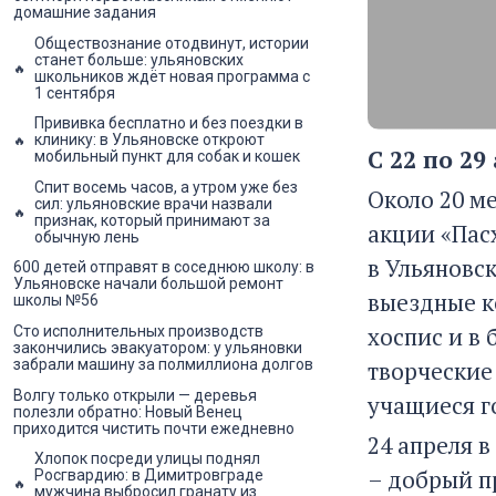
домашние задания
Обществознание отодвинут, истории
станет больше: ульяновских
школьников ждёт новая программа с
1 сентября
Прививка бесплатно и без поездки в
клинику: в Ульяновске откроют
С 22 по 29
мобильный пункт для собак и кошек
Спит восемь часов, а утром уже без
Около 20 м
сил: ульяновские врачи назвали
признак, который принимают за
акции «Пасх
обычную лень
в Ульяновс
600 детей отправят в соседнюю школу: в
Ульяновске начали большой ремонт
выездные к
школы №56
хоспис и в
Сто исполнительных производств
закончились эвакуатором: у ульяновки
творческие
забрали машину за полмиллиона долгов
Волгу только открыли — деревья
учащиеся г
полезли обратно: Новый Венец
приходится чистить почти ежедневно
24 апреля в
Хлопок посреди улицы поднял
– добрый пр
Росгвардию: в Димитровграде
мужчина выбросил гранату из