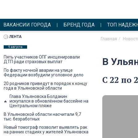
ВАКАНСИИ ГОРОДА
БРЕНД ГОДА
ТОП НАДЕЖ
ЛЕНТА
Главная
Новост
9 августа
Пять участников ОПГ инсценировали
В Улья
ДТП ради страховых выплат
По факту ночной аварии на улице
Федерации возбудили уголовное дело
С 22 по
20 родников приведут в порядок к концу
года в Ульяновской области
Глава Ульяновска Болдакин
искупался в обновлённом бассейне на
Центральном пляже
В Ульяновской области насчитали 9,7
тыс. безработных
Новый томограф позволит выявлять рак
на ранних стадиях у жителей Ульяновска