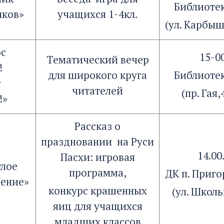
Библиоте
иков»
учащихся 1-4кл.
(ул. Карбыш
ос
15-0
Тематический вечер
!
для широкого круга
Библиоте
с
читателей
(пр. Гая,
!»
Рассказ о
праздновании на Руси
14.00.
Пасхи: игровая
тлое
программа,
ДК п. Приг
сение»
конкурс крашенных
(ул. Школь
яиц для учащихся
младших классов