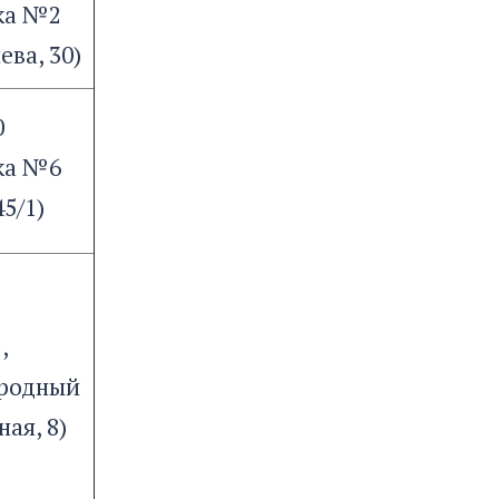
ка №2
ева, 30)
0
ка №6
45/1)
,
ородный
ная, 8)