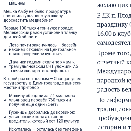
желающих по
машины
Мешка Амбу не было: прокуратура
В ДК п. Пло
заставила ульяновскую школу
дооснастить медкабинет
празднику 
Первые 100 тысяч тонн уже позади:
16.00 в клу
Мелекесский район установил планку
для всей области
самодеятел
Лето почти закончилось — бассейн
наконец открыли: на Центральном
Кроме того,
пляже разрешили купаться
отчетный к
Дачники годами ехали по ямам: к
трём ульяновским СНТ уложили 7,5
Международ
тысячи «квадратов» асфальта
народной к
Второй раз сел пьяным — Changan ушёл
государству: в Димитровграде вынесли
радость вел
жёсткий приговор
Машину обещали за 2,1 миллиона:
По информа
ульяновец перевёл 760 тысяч и
получил ещё один «счёт»
традиционн
Гусеницы добрались до корзинок:
пробуждени
ульяновские поля атаковал
вредитель, который ест 120 культур
истории и 
Искупалась — осталась без телефона