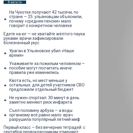
8 августа
На Чукотке получают 42 тысячи, по
стране — 25: ульяновцам объяснили,
почему «средняя пенсия» мало
говорит о конкретном человеке
Едете на юг — не хватайте жёлтого паука
руками: врачи зафиксировали
болезненный укус
Ураган в Ульяновске убил «Наше
время»
Ухаживаете за пожилым человеком —
пособие могут посчитать иначе:
правила уже изменились
Квота есть, но мест меньше у
остальных: для детей участников СВО
предложили отдельный бюджет
Не нужен спортзал: 30 минут в день
заметно меняют риск инфаркта
Съел половину арбуза — а воды
организму всё равно мало: врач
разрушила популярный летний миф
Первый класс — без вечерних тетрадей: с
сентября первоклассникам отменяют