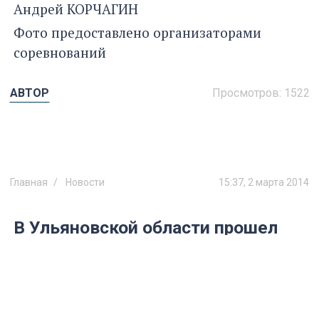
Андрей КОРЧАГИН
Фото предоставлено организаторами
соревнований
АВТОР
Просмотров:
1522
Главная
Новости
15:37, 2 марта 2014
В Ульяновской области прошел
школьный фестиваль «Белая
ладья-2014»
За звание самой шахматной команды
региона сражались представители почти