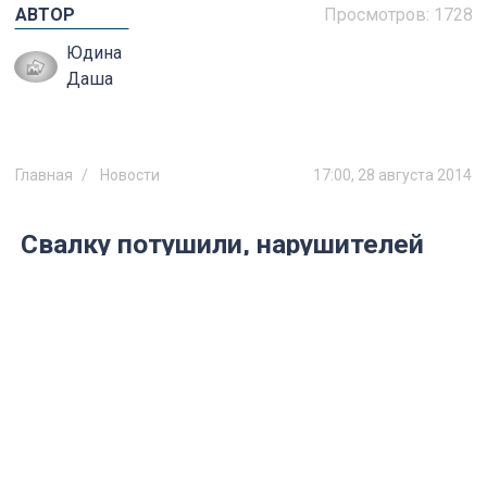
АВТОР
Просмотров:
1728
Юдина
Даша
Главная
Новости
17:00, 28 августа 2014
Свалку потушили, нарушителей
наказали
В июле 2014 года в районе села Красный
Яр горела свалка твердых бытовых
отходов.