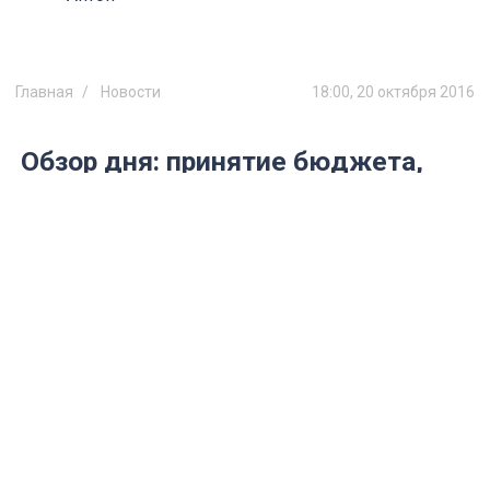
Главная
Новости
18:00, 20 октября 2016
Обзор дня: принятие бюджета,
возможное изменение ПДД и
пробка из-за операции «Автобус»
20 октября ульяновцы ругали
сотрудников ГИБДД, высаживавших
пассажиров маршруток, и пробку на
Нижней Террасе.