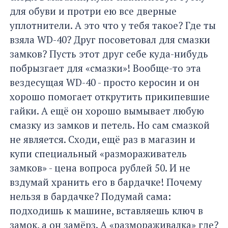
для обуви и протри ею все дверные
уплотнители. А это что у тебя такое? Где ты
взяла WD-40? Друг посоветовал для смазки
замков? Пусть этот друг себе куда-нибудь
побрызгает для «смазки»! Вообще-то эта
вездесущая WD-40 - просто керосин и он
хорошо помогает открутить прикипевшие
гайки. А ещё он хорошо вымывает любую
смазку из замков и петель. Но сам смазкой
не является. Сходи, ещё раз в магазин и
купи специальный «размораживатель
замков» - цена вопроса рублей 50. И не
вздумай хранить его в бардачке! Почему
нельзя в бардачке? Подумай сама:
подходишь к машине, вставляешь ключ в
замок, а он замёрз. А «размораживалка» где?