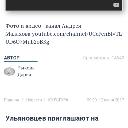
Фото и видео - канал Андрея
Малахова youtube.com/channel/UCcFenBIvTL
UD6O7Mub2oBKg
АВТОР
Просмотров:
14649
Рыкова
Дарья
Главная
Новости
КУЛЬТУРА
09:00, 12 июня 2017
Ульяновцев приглашают на
празднование 205-летия Ивана