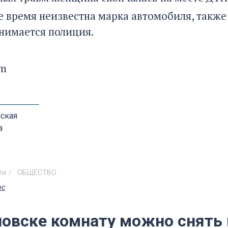
 время неизвестна марка автомобиля, также 
нимается полиция.
om
ская
а
ти
ОБЩЕСТВО
ос
овске комнату можно снять в