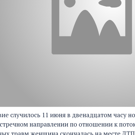
ие случилось 11 июня в двенадцатом часу н
встречном направлении по отношении к поток
ных травм женщина скончалась на месте ДТП