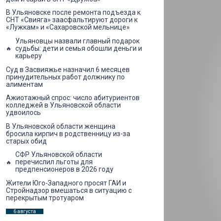
В Ульяновске после ремонта подъезда к
СНТ «Свияга» заасфальтируют дороги к
«Лужкам» и «Сахаровской мельнице»
Ульяновцы назвали главный подарок
судьбы: дети и семья обошли деньги и
карьеру
Суд в Засвияжье назначил 6 месяцев
принудительных работ должнику по
алиментам
Ажиотажный спрос: число абитуриентов
колледжей в Ульяновской области
удвоилось
В Ульяновской области женщина
бросила кирпич в родственницу из-за
старых обид
СФР Ульяновской области
перечислил льготы для
предпенсионеров в 2026 году
Жители Юго-Западного просят ГАИ и
Стройнадзор вмешаться в ситуацию с
перекрытым тротуаром
6 августа