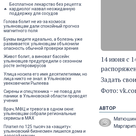
Бесплатное лекарство без рецепта:
кардиолог назвал неожиданную
поддержку для сосудов
Голова болит не из-за космоса:
ульяновцам дали спокойный прогноз
магнитного поля
Буквы видите идеально, а болезнь уже
развивается: ульяновцам объяснили
опасность обычной проверки зрения
Живот болит, а виноват бассейн:
14 июня с 1
ульяновцев предупредили о сезонном
росте энтеровирусов
распоряжен
Улица носила его имя десятилетиями, но
Задать свои
лица никто не знал: в Ульяновске
увековечили Рылеева
Фото: vk.c
Сирены и спецтехника — не повод для
паники: в Ульяновской области проводят
учения
АВТОР
Врач, МФЦ и тревога в одном окне:
ульяновцам собрали региональные
сервисы в MAX
Матюшин
Маргарит
Платил по 125 тысяч за «защиту»:
ульяновский бизнесмен лишился дома и
дорогой машин