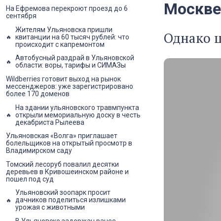
Москве,
На Ефремова перекроют проезд до 6
сентября
Жителям Ульяновска пришли
Однако ц
квитанции на 60 тысяч рублей: что
происходит с капремонтом
Автобусный раздрай в Ульяновской
области: воры, тарифы и СИМАЗы
Wildberries готовит выход на рынок
мессенджеров: уже зарегистрировано
более 170 доменов
На здании ульяновского травмпункта
открыли мемориальную доску в честь
декабриста Рылеева
Ульяновская «Волга» приглашает
болельщиков на открытый просмотр в
Владимирском саду
Томский лесоруб повалил десятки
деревьев в Кривошеинском районе и
пошел под суд
Ульяновский зоопарк просит
дачников поделиться излишками
урожая с животными