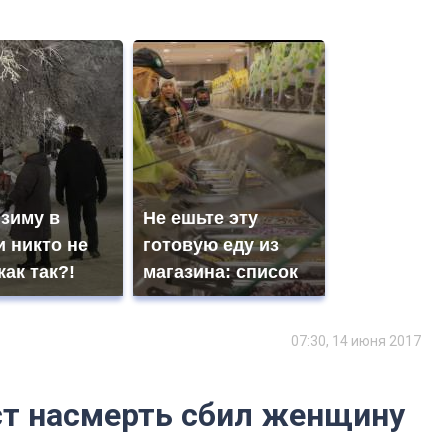
 зиму в
Не ешьте эту
 никто не
готовую еду из
как так?!
магазина: список
07:30, 14 июня 2017
ст насмерть сбил женщину