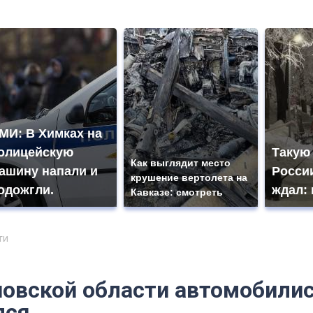
МИ: В Химках на
олицейскую
Такую
Как выглядит место
ашину напали и
России
крушение вертолета на
одожгли.
ждал: 
Кавказе: смотреть
ти
новской области автомобили
лся