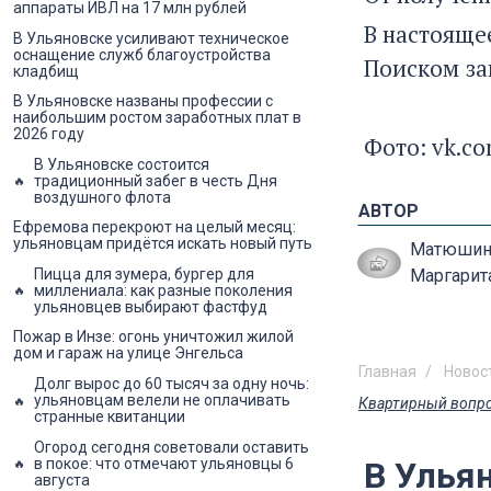
аппараты ИВЛ на 17 млн рублей
В настоящее
В Ульяновске усиливают техническое
оснащение служб благоустройства
Поиском за
кладбищ
В Ульяновске названы профессии с
наибольшим ростом заработных плат в
2026 году
Фото: vk.c
В Ульяновске состоится
традиционный забег в честь Дня
воздушного флота
АВТОР
Ефремова перекроют на целый месяц:
ульяновцам придётся искать новый путь
Матюшин
Пицца для зумера, бургер для
Маргарит
миллениала: как разные поколения
ульяновцев выбирают фастфуд
Пожар в Инзе: огонь уничтожил жилой
дом и гараж на улице Энгельса
Главная
Новос
Долг вырос до 60 тысяч за одну ночь:
ульяновцам велели не оплачивать
Квартирный вопр
странные квитанции
Огород сегодня советовали оставить
в покое: что отмечают ульяновцы 6
В Ульян
августа