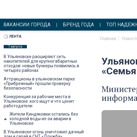
ВАКАНСИИ ГОРОДА
БРЕНД ГОДА
ТОП НАДЕЖ
ЛЕНТА
Главная
Новост
7 августа
В Ульяновске расширяют сеть
Ульяно
накопителей для крупногабаритных
отходов: новые бункеры появились в
«Семья
четырёх районах
Аттракционы в ульяновском парке
«Прибрежный» прошли проверку
Министер
безопасности
информа
Конкуренция за рабочие места в
Ульяновске: кого ищут и что ценят
работодатели
Жители Киндяковки остались без
холодной воды из-за аварии в
Ульяновске
В Ульяновске огонь уничтожил дачный
дом и сарай в СНТ «Дружба»