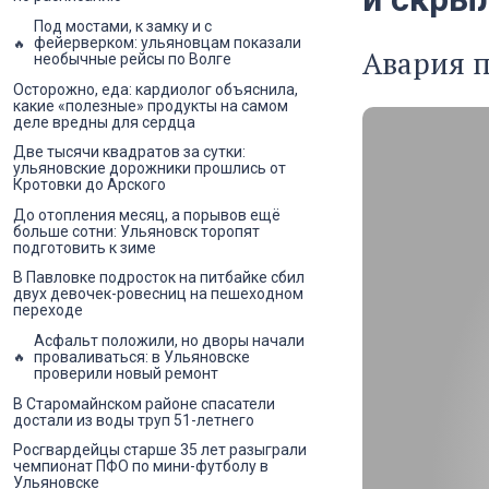
Под мостами, к замку и с
фейерверком: ульяновцам показали
Авария п
необычные рейсы по Волге
Осторожно, еда: кардиолог объяснила,
какие «полезные» продукты на самом
деле вредны для сердца
Две тысячи квадратов за сутки:
ульяновские дорожники прошлись от
Кротовки до Арского
До отопления месяц, а порывов ещё
больше сотни: Ульяновск торопят
подготовить к зиме
В Павловке подросток на питбайке сбил
двух девочек-ровесниц на пешеходном
переходе
Асфальт положили, но дворы начали
проваливаться: в Ульяновске
проверили новый ремонт
В Старомайнском районе спасатели
достали из воды труп 51-летнего
Росгвардейцы старше 35 лет разыграли
чемпионат ПФО по мини-футболу в
Ульяновске