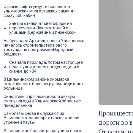
Старые лифты уйдут в прошлое: в
ульяновских многоэтажках заменят
сразу 500 кабин
Завтра отключат светофоры на
пересечении Локомотивной с
улицами Державина и Инзенской
На бульваре Архитекторов в Ульяновске
началось строительство нового
тротуара по программе «Народный
бюджет»
Сначала прохлада, потом настоящее
пекло: ульяновцев предупредили о
скачке до +34
В Цильнинском районе иномарка
столкнулась с большегрузом, водитель в
больнице
Синоптики спрогнозировали резкую
смену погоды в Ульяновской области с
понедельника
Происшеств
Самолёты снова выпускают из
Ульяновска: аэропорт открылся после
дороги во 
утренней паузы
От получен
Ульяновская больница получила новые