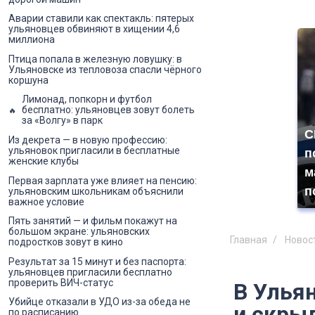
Аварии ставили как спектакль: пятерых
ульяновцев обвиняют в хищении 4,6
миллиона
Птица попала в железную ловушку: в
Ульяновске из тепловоза спасли чёрного
коршуна
Лимонад, попкорн и футбол
бесплатно: ульяновцев зовут болеть
за «Волгу» в парк
С
Из декрета — в новую профессию:
ульяновок пригласили в бесплатные
п
женские клубы
м
Первая зарплата уже влияет на пенсию:
п
ульяновским школьникам объяснили
важное условие
Пять занятий — и фильм покажут на
большом экране: ульяновских
Главная
Новос
подростков зовут в кино
Результат за 15 минут и без паспорта:
ульяновцев пригласили бесплатно
проверить ВИЧ-статус
В Улья
Убийце отказали в УДО из-за обеда не
и скры
по расписанию