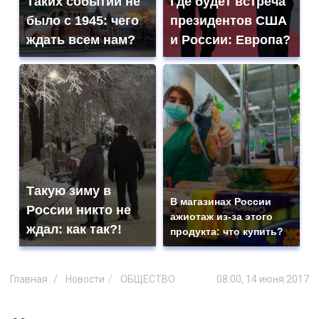
Таких событий не
Где будет встреча
было с 1945: чего
президентов США
ждать всем нам?
и России: Европа?
Такую зиму в
В магазинах России
России никто не
ажиотаж из-за этого
ждал: как так?!
продукта: что купить?
Главная
Новости
ОБЩЕСТВО
08:00, 14 июня 2017