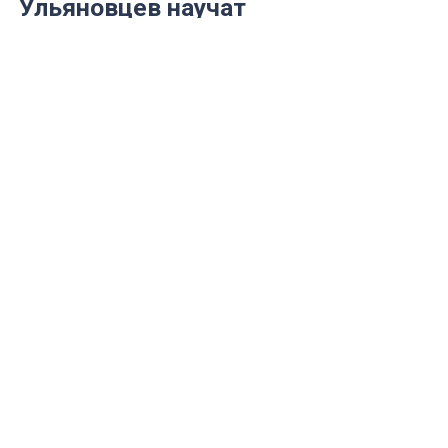
Ульяновцев научат
распоряжаться именным
капиталом «Семья»
Министерство здравоохранения региона
проведет справочно-информационную
линию.