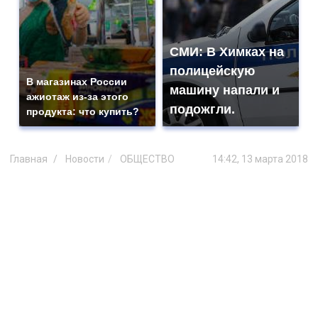
СМИ: В Химках на
полицейскую
В магазинах России
машину напали и
ажиотаж из-за этого
подожгли.
продукта: что купить?
Главная
Новости
ОБЩЕСТВО
14:42, 13 марта 2018
Корпоративное подразделение
банка ВТБ в Ульяновской области
подводит итоги 2017 года