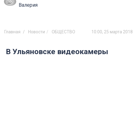
Валерия
Главная
Новости
ОБЩЕСТВО
10:00, 25 марта 2018
В Ульяновске видеокамеры
отслеживают движение
пассажирского транспорта и
снегоуборочной техники
Проект работает в тестовом режиме.