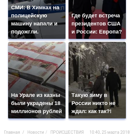
СМИ: В Химках на
полицейскую
Где будет встреча
машину напали и
президентов США
подожгли.
и России: Европа?
На Урале из казны
Такую зиму в
были украдены 18
России никто не
миллионов рублей
ждал: как так?!
Главная
Новости
ПРОИСШЕСТВИЯ
10:40, 25 марта 2018